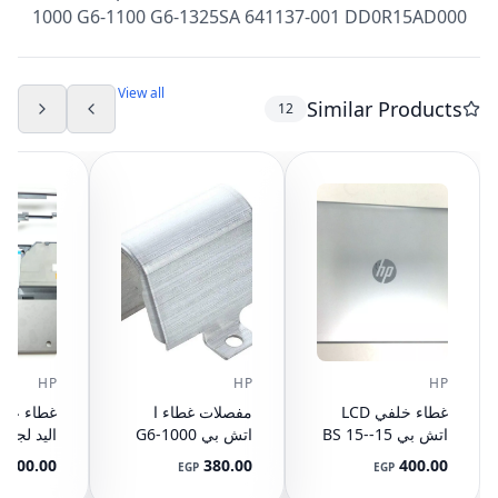
1000 G6-1100 G6-1325SA 641137-001 DD0R15AD000
View all
Similar Products
12
HP
HP
HP
غطاء خلفي LCD
مفصلات غطاء ا
غطاء علو
اتش بي 15-BS 15-
اتش بي G6-1000
اليد لجها
BW 15Q-BU رقم
641142-001
500.00
380.00
400.00
P
EGP
EGP
القطعة L03439-
مع تاتش ب