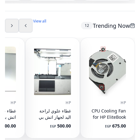
NS65C00-14M16
594100-001
(مستعمل)
DC05V 0.50A
(مستعمل)
View all
Trending Now
12
HP
HP
HP
CPU Cooling Fan
غطاء علوي لراحة
for HP EliteBook
اليد لجهاز اتش بي
745 G3 G4, 840
ايليت بوك 8440P
400.00
500.00
675.00
P
EGP
EGP
G3 G4, 848 G3
مع تاتش باد
ال
892-001
AM07D000420
G4, 821163-001,