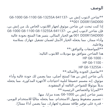
الوصف
**شاحن لابتوب إتش بي G6-1000 G6-1100 G6-1325SA 641137-
001 DD0R15AD000**
إذا كنت تبحث عن شاحن موثوق لجهاز اللابتوب الخاص بك من إتش بي،
فإن شاحن لابتوب إتش بي G6-1000 G6-1100 G6-1325SA 641137-
001 DD0R15AD000 هو الخيار المثالي. يتميز هذا المنتج بجودة عالية
وأداء ممتاز، مما يجعله الخيار الأمثل لضمان تشغيل جهازك بسلاسة
وفاعلية.
**المواصفات والتوافق:**
هذا الشاحن متوافق مع موديلات اللابتوب التالية:
- HP G6-1000
- HP G6-1100
- HP G6-1325SA
**تفاصيل الجودة والأصالة:**
يأتي شاحن إتش بي هذا كمنتج أصلي، مما يضمن لك جودة عالية وأداء
موثوق. إنه مصمم خصيصًا لتلبية احتياجات الأجهزة المذكورة، مما يجعله
بديلاً موثوقًا للشواحن التالفة أو المفقودة.
**المزايا والخصائص الرئيسية:**
يتميز شاحن إتش بي G6-1000 بعدة مزايا، منها:
- تصميم مضغوط وسهل الاستخدام، مما يجعله مثاليًا للاستخدام اليومي.
- قدرة على توفير طاقة مستقرة لجهازك، مما يضمن أداءً ممتازًا.