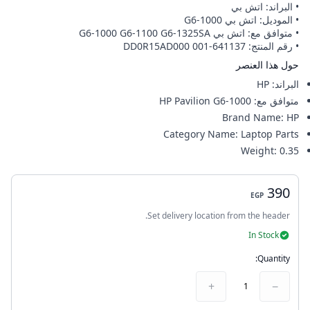
• البراند: اتش بي
• الموديل: اتش بي G6-1000
• متوافق مع: اتش بي G6-1000 G6-1100 G6-1325SA
• رقم المنتج: 641137-001 DD0R15AD000
حول هذا العنصر
البراند
:
HP
متوافق مع
:
HP Pavilion G6-1000
Brand Name
:
HP
Category Name
:
Laptop Parts
Weight
:
0.35
390
EGP
Set delivery location from the header.
In Stock
Quantity:
+
−
1