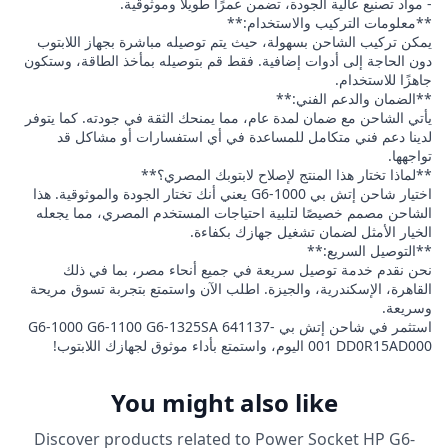
- مواد تصنيع عالية الجودة، تضمن عمرًا طويلاً وموثوقية.
**معلومات التركيب والاستخدام:**
يمكن تركيب الشاحن بسهولة، حيث يتم توصيله مباشرة بجهاز اللابتوب
دون الحاجة إلى أدوات إضافية. فقط قم بتوصيله بمأخذ الطاقة، وستكون
جاهزًا للاستخدام.
**الضمان والدعم الفني:**
يأتي الشاحن مع ضمان لمدة عام، مما يمنحك الثقة في جودته. كما يتوفر
لدينا دعم فني متكامل للمساعدة في أي استفسارات أو مشاكل قد
تواجهها.
**لماذا تختار هذا المنتج لإصلاح لابتوبك المصري؟**
اختيار شاحن إتش بي G6-1000 يعني أنك تختار الجودة والموثوقية. هذا
الشاحن مصمم خصيصًا لتلبية احتياجات المستخدم المصري، مما يجعله
الخيار الأمثل لضمان تشغيل جهازك بكفاءة.
**التوصيل السريع:**
نحن نقدم خدمة توصيل سريعة في جميع أنحاء مصر، بما في ذلك
القاهرة، الإسكندرية، والجيزة. اطلب الآن واستمتع بتجربة تسوق مريحة
وسريعة.
استثمر في شاحن إتش بي G6-1000 G6-1100 G6-1325SA 641137-
001 DD0R15AD000 اليوم، واستمتع بأداء موثوق لجهازك اللابتوب!
You might also like
Discover products related to
Power Socket HP G6-