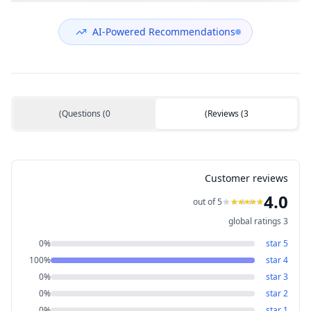
NS65C00-14M16
594100-001
(مستعمل)
DC05V 0.50A
(مستعمل)
AI-Powered Recommendations
)
Questions
(
0
)
Reviews
(
3
Customer reviews
4.0
out of 5
global ratings
3
0
%
star
5
100
%
star
4
0
%
star
3
0
%
star
2
0
%
star
1