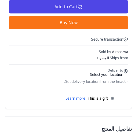
Add to Cart
Buy Now
Secure transaction
Sold by
Almasrya
Ships from
المصرية
Deliver to
Select your location
Set delivery location from the header.
Learn more
This is a gift
تفاصيل المنتج