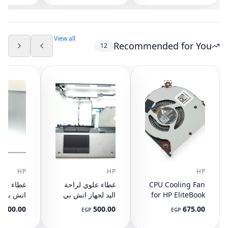
000420
001 924892-001
(مستعمل)
100-001
(مستعمل)
View all
Recommended for You
12
HP
HP
HP
CPU Cooling Fan
غطاء علوي لراحة
for HP EliteBook
اليد لجهاز اتش بي
745 G3 G4, 840
ايليت بوك 8440P
400.00
500.00
675.00
P
EGP
EGP
G3 G4, 848 G3
مع تاتش باد
ال
892-001
AM07D000420
G4, 821163-001,