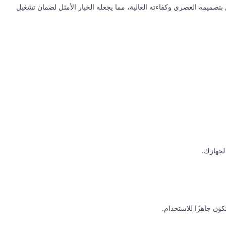
AC USB C Type- بقوة 65 واط هو الخيار المثالي. يتميز هذا الشاحن بتصميمه العصري وكفاءته العالية، مما يجعله الخيار الأمثل لضمان تشغيل
 لجهازك.
ن جاهزًا للاستخدام.