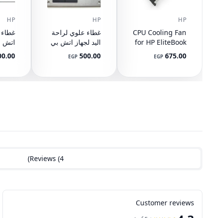
HP
HP
HP
CPU Cooling Fan
غطاء علوي لراحة
for HP EliteBook
اليد لجهاز اتش بي
745 G3 G4, 840
ايليت بوك 8440P
Q-BU
00.00
500.00
675.00
EGP
EGP
G3 G4, 848 G3
مع تاتش باد
رقم ا
9-001
AM07D000420
G4, 821163-001,
2-001
594100-001
NS65C00-14M16
DC05V 0.50A
(مستعمل)
(مستع
)
Reviews
(
4
Customer reviews