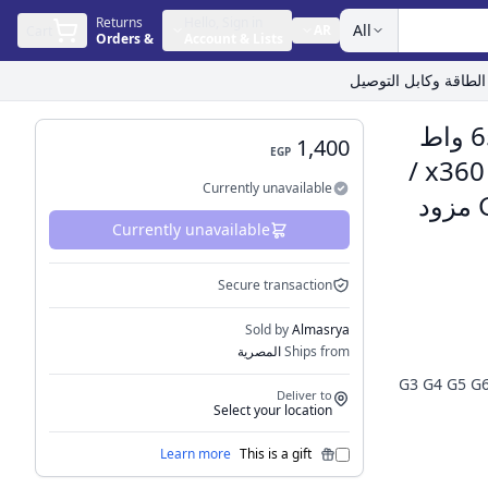
Returns
Hello, Sign in
All
AR
Cart
Orders
&
Account & Lists
شاحن AC USB C Type-C بقوة 65 واط
1,400
EGP
مناسب لجهاز اتش بي ايليت بوك x360 /
Currently unavailable
بروبوك G3 G4 G5 G6 G7 G8 G9 مزود
Currently unavailable
Secure transaction
Sold by
Almasrya
Ships from
المصرية
Elitebook x3/بروبوك G3 G4 G5 G6 G7 G8
Deliver to
Select your location
Learn more
This is a gift