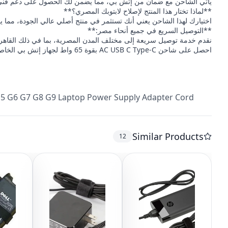
يأتي الشاحن مع ضمان من إتش بي، مما يضمن لك الحصول على دعم فني
**لماذا تختار هذا المنتج لإصلاح لابتوبك المصري؟**
اختيارك لهذا الشاحن يعني أنك تستثمر في منتج أصلي عالي الجودة، مما يضم
**التوصيل السريع في جميع أنحاء مصر:**
نقدم خدمة توصيل سريعة إلى مختلف المدن المصرية، بما في ذلك القاهر
احصل على شاحن AC USB C Type-C بقوة 65 واط لجهاز إتش بي الخاص بك اليوم، واستمتع بتجربة شحن موثوقة وسريعة!
G5 G6 G7 G8 G9 Laptop Power Supply Adapter Cord )
Similar Products
12