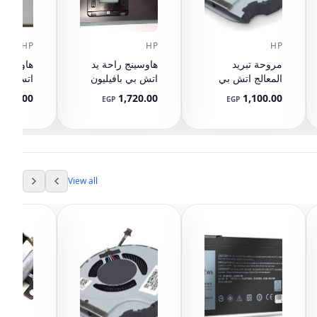
HP
HP
HP
مروحة تبريد
هاوسينج راحة يد
هاوسينج 
المعالج اتش بي
اتش بي بافيليون
اتش بي 
بافيليون 15-CX
15-p with Touch
Base
,000.00
1,720.00
1,100.00
EGP
EGP
L20335-001
pad 929895-001
قاعد
L79384-
001
View all