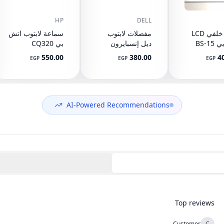
HP
DELL
غطاء خلفي LCD
مفصلات لابتوب
سماعة لابتوب اتش
اتش بي 15-BS
ديل إنسبايرون
بي CQ320
CQ321 CQ420
1525 1526
15-BW 15
550.00
380.00
4
EGP
EGP
EGP
لقطعة
GW345 GW346
510 CQ511
CQ515 515
L0343
CQ610 615 616
92489
مل)
610 615 620 621
625 VV09 VV10
AI-Powered Recommendations
605792-001
Top reviews
Customer
C