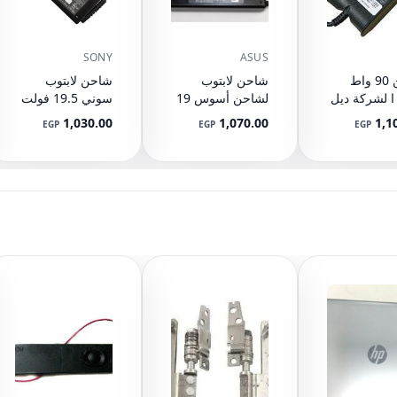
SONY
ASUS
شاحن 90 واط
شاحن لابتوب
شاحن لابتوب
 ا لشركة ديل
لشاحن أسوس 19
سوني 19.5 فولت
إنسبيرون 17R
فولت 4.74 أمبير -
4.7 أمبير 90 واط،
1,030.00
1,070.00
1,1
EGP
EGP
EGP
N7110 N
90 واط
VAIO
VGNZ898H،
5720 15 
VGNZ898H/X،
N5030 N
VGNZ899GAB،
N5050 15
VGNZ899GBB،
15R 55
VGNZ899GCB،
M5010 M
VGNZ899GPB،
1440 1520
VGNZ899GRB،
1720 1750
VGNZ899GSB،
7537 7548 7737.
ديل لاتيتيود E4300
VGN-A6 VAIO
PCG-F PCG-FR
E4310 
PCG-FX PCG-FXA
E5400 
PCG-GRS PCG-
E5420 
GRV PCG-GRX
E5440 
PCG-GRZ PCG-K
E5500 