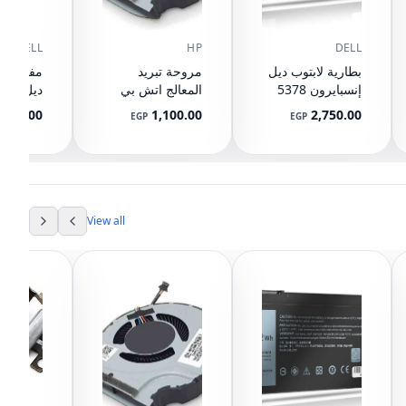
DELL
HP
DELL
بطارية لابتوب ديل
مروحة تبريد
مفصلات 
إنسبايرون 5378
المعالج اتش بي
5567 5568 5578
بافيليون 15-CX
0T32H5
380.00
1,100.00
2,750.00
EGP
EGP
L20335-001
5565 5570 7560
7570 7569 7579
13 7368 7378
7375 5379 17
5765 5767 5770
3CRH3 T2JX4
View all
FC92N WDXOR
WDX0R