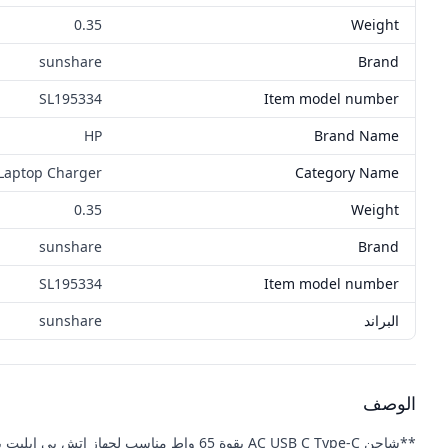
0.35
Weight
sunshare
Brand
‎SL195334
Item model number
HP
Brand Name
Laptop Charger
Category Name
0.35
Weight
sunshare
Brand
‎SL195334
Item model number
البراند
sunshare
الوصف
**شاحن AC USB C Type-C بقوة 65 واط مناسب لجهاز اتش بي ايليت بوك x360 / بروبوك G3 G4 G5 G6 G7 G8 G9**