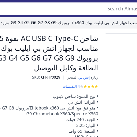
Roll over ima
الطاقة وكابل التوصيل
زيارة
إتش بي
المتجر
|
:
SKU
شاحن AC USB C Type-C بقوة 65 واط مناسب لجهاز اتش بي ايليت بوك x360 / بروبوك G3 G4 G5 G6 G7 G8 G9 مزود الطاقة وكابل التوصيل
CHRHP0029
4
التقييمات
• نوع المنتج: شاحن لابتوب
• البراند: اتش بي
• متوافق مع: اتش بي 60
G9 Chromebook X360/Spectre X360
• الجهد: 240 فولت
• التيار: 3.25
• السعة: 65 واط
• نوع USB: C