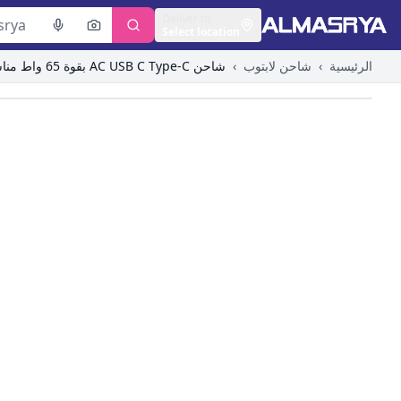
Deliver to
Select location
الرئيسية
›
شاحن لابتوب
›
شاحن AC USB C Type-C بقوة 65 واط مناسب لجهاز اتش بي ايليت بوك x360 / بروبوك G3 G4 G5 G6 G7 G8 G9 مزود الطاقة وكابل التوصيل
ge to zoom in