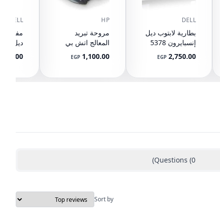
DELL
HP
DELL
بطارية لابتوب ديل
مروحة تبريد
مفصلات 
إنسبايرون 5378
المعالج اتش بي
5567 5568 5578
بافيليون 15-CX
0T32H5
380.00
1,100.00
2,750.00
EGP
EGP
L20335-001
5565 5570 7560
7570 7569 7579
13 7368 7378
7375 5379 17
5765 5767 5770
3CRH3 T2JX4
FC92N WDXOR
WDX0R
)
Questions
(
0
Sort by