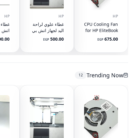
E5530
E5550
E6230
HP
HP
HP
سلك م
CPU Cooling Fan
غطاء علوي لراحة
للإلكت
for HP EliteBook
اليد لجهاز اتش بي
745 G3 G4, 840
ايليت بوك 8440P
Q-BU
00.00
500.00
675.00
EGP
EGP
G3 G4, 848 G3
مع تاتش باد
رقم ا
9-001
AM07D000420
G4, 821163-001,
2-001
594100-001
NS65C00-14M16
DC05V 0.50A
(مستعمل)
(مستع
Trending Now
12