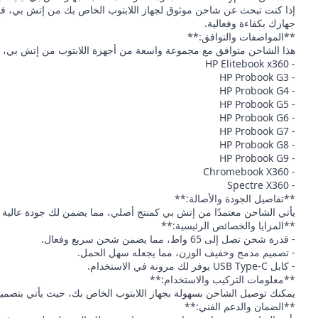
جهازك بكفاءة وفعالية.
**المواصفات والتوافق:**
هذا الشاحن متوافق مع مجموعة واسعة من أجهزة اللابتوب من إتش بي، ب
- HP Elitebook x360
- HP Probook G3
- HP Probook G4
- HP Probook G5
- HP Probook G6
- HP Probook G7
- HP Probook G8
- HP Probook G9
- Chromebook X360
- Spectre X360
**تفاصيل الجودة والأصالة:**
يأتي الشاحن معتمدًا من إتش بي كمنتج أصلي، مما يضمن لك جودة عالية وأداء
**المزايا والخصائص الرئيسية:**
- قدرة شحن تصل إلى 65 واط، مما يضمن شحن سريع وفعال.
- تصميم مدمج وخفيف الوزن، مما يجعله سهل الحمل.
- كابل USB Type-C يوفر لك مرونة في الاستخدام.
**معلومات التركيب والاستخدام:**
يمكنك توصيل الشاحن بسهولة بجهاز اللابتوب الخاص بك، حيث يأتي بتصمي
**الضمان والدعم الفني:**