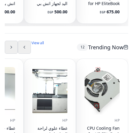
for HP EliteBook
اليد لجهاز اتش بي
745 G3 G4, 840
ايليت بوك 8440P
400.00
500.00
675.00
P
EGP
EGP
G3 G4, 848 G3
مع تاتش باد
ال
892-001
AM07D000420
G4, 821163-001,
NS65C00-14M16
594100-001
(مستعمل)
DC05V 0.50A
(مستعمل)
View all
Trending Now
12
HP
HP
HP
CPU Cooling Fan
غطاء علوي لراحة