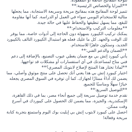
**المزايا والخصائص الرئيسية:**
تتميز لوحة المفاتيح هذه بمفاتيح مريحة وسريعة الاستجابة، مما يجعلها
مثالية للاستخدام اليومي سواء في العمل أو الدراسة. كما أنها مقاومة
للبقع، مما يسهل تنظيفها والحفاظ عليها في حالة جيدة.
**معلومات التركيب والاستخدام:**
يمكنك تركيب الكيبورد بسهولة دون الحاجة إلى أدوات خاصة، مما يوفر
لك الوقت والجهد. كل ما عليك فعله هو استبدال الكيبورد التالف بالكيبورد
الجديد، وستكون جاهزًا للاستخدام.
**الضمان والدعم الفني:**
يأتي كيبورد إتش بي مع ضمان يغطي عيوب التصنيع، بالإضافة إلى دعم
فني متاح لمساعدتك في أي استفسارات أو مشكلات قد تواجهها.
**لماذا تختار هذا المنتج لإصلاح لابتوبك المصري؟**
اختيار كيبورد إتش بي هذا يعني أنك تحصل على منتج موثوق وأصلي، مما
يضمن لك أداءً ممتازًا لجهازك. كما أن توفره في السوق المصري يجعله
خيارًا سهلًا ومناسبًا للجميع.
**التوصيل السريع:**
نقدم خدمة توصيل سريعة إلى جميع أنحاء مصر، بما في ذلك القاهرة،
الإسكندرية، والجيزة، مما يضمن لك الحصول على كيبوردك في أسرع
وقت ممكن.
احصل على كيبورد لابتوب إتش بي إيليت بوك اليوم واستمتع بتجربة كتابة
مريحة وفعالة!