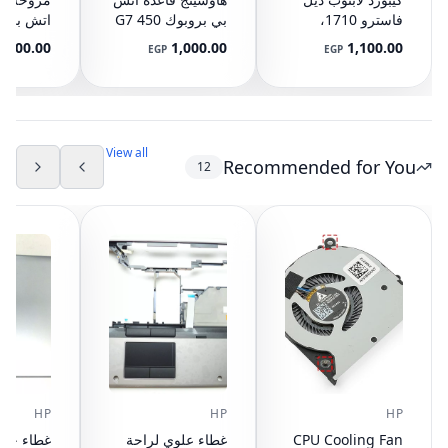
فاسترو 1710،
بي بروبوك 450 G7
اتش بي با
1720، PP36X،
Base قاعدة Case
15-CX L20335-001
1,100.00
1,000.00
1,100.00
EGP
EGP
J485C باللون الأسود
Cover L79384-001
View all
Recommended for You
12
HP
HP
HP
CPU Cooling Fan
غطاء علوي لراحة