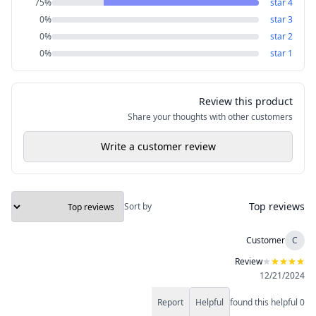
75
%
star
4
0
%
star
3
0
%
star
2
0
%
star
1
Review this product
Share your thoughts with other customers
Write a customer review
Top reviews
Sort by
Customer
C
Review
12/21/2024
Report
Helpful
found this helpful
0