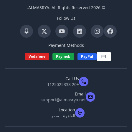
.
ALMASRYA
.
All Rights Reserved
2026
©
Follow Us
Payment Methods
Vodafone
Paymob
PayPal
Call Us
+20 1125025333
Email
support@almasrya.net
Location
القاهرة - مصر