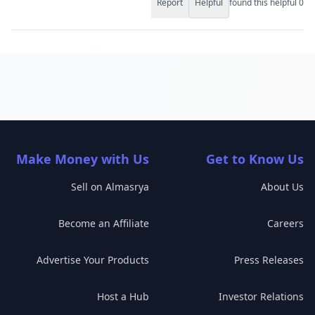
Report
Helpful
found this helpful
0
Make Money with Us
Get to Know Us
Sell on Almasrya
About Us
Become an Affiliate
Careers
Advertise Your Products
Press Releases
Host a Hub
Investor Relations