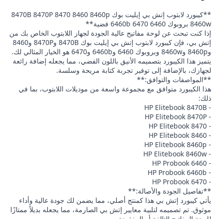
**كيبورد لابتوب إتش بي إيليت بوك 8470B 8470P 8470 8460 8460p
8460w بروبوك 6460 6460b 6470 فضية**
إذا كنت تبحث عن لوحة مفاتيح عالية الجودة لجهاز اللابتوب الخاص بك من
إتش بي، فإن كيبورد لابتوب إتش بي إيليت بوك 8470B و8470P و8460
و8460p و8460w وبروبوك 6460 و6460b و6470 هو الخيار المثالي لك.
يتميز هذا الكيبورد بتصميمه الأنيق باللون الفضي، مما يجعله إضافة رائعة
لجهازك، بالإضافة إلى توفير تجربة كتابة مريحة وسلسة.
**المواصفات والتوافق:**
هذا الكيبورد متوافق مع مجموعة واسعة من موديلات اللابتوب، بما في
ذلك:
- HP Elitebook 8470B
- HP Elitebook 8470P
- HP Elitebook 8470
- HP Elitebook 8460
- HP Elitebook 8460p
- HP Elitebook 8460w
- HP Probook 6460
- HP Probook 6460b
- HP Probook 6470
**تفاصيل الجودة والأصالة:**
يأتي كيبورد إتش بي هذا كمنتج أصلي، مما يضمن لك جودة عالية وأداء
موثوق. تم تصميمه لتلبية معايير إتش بي الصارمة، مما يجعله بديلاً ممتازًا
للوحة المفاتيح التالفة أو المفقودة.