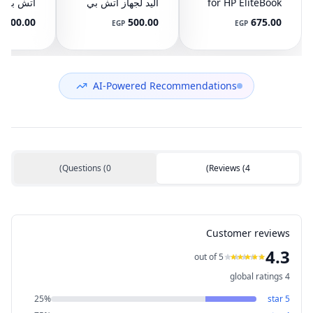
for HP EliteBook
اليد لجهاز اتش بي
745 G3 G4, 840
ايليت بوك 8440P
400.00
500.00
675.00
P
EGP
EGP
G3 G4, 848 G3
مع تاتش باد
ال
892-001
AM07D000420
G4, 821163-001,
NS65C00-14M16
594100-001
(مستعمل)
DC05V 0.50A
(مستعمل)
AI-Powered Recommendations
)
Questions
(
0
)
Reviews
(
4
Customer reviews
4.3
out of 5
global ratings
4
25
%
star
5