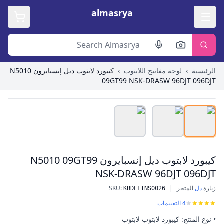
almasrya
الرئيسية
›
لوحة مفاتيح اللابتوب
›
كيبورد لابتوب ديل إنسبايرون N5010
09GT99 NSK-DRASW 96DJT 096DJT
Roll over image to zoom in
كيبورد لابتوب ديل إنسبايرون N5010 09GT99
NSK-DRASW 96DJT 096DJT
زيارة
دل
المتجر
|
:
SKU
كيبورد لابتوب ديل إنسبايرون N5010 09GT99 NSK-DRASW 96DJT 096DJT
KBDELINS0026
4
التقييمات
• نوع المنتج: كيبورد لابتوب لابتوب