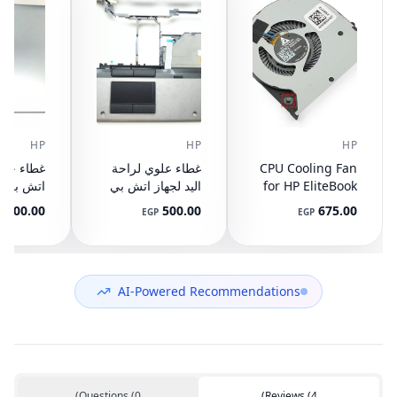
HP
HP
HP
CPU Cooling Fan
غطاء علوي لراحة
for HP EliteBook
اليد لجهاز اتش بي
745 G3 G4, 840
ايليت بوك 8440P
400.00
500.00
675.00
P
EGP
EGP
G3 G4, 848 G3
مع تاتش باد
ال
892-001
AM07D000420
G4, 821163-001,
NS65C00-14M16
594100-001
(مستعمل)
DC05V 0.50A
(مستعمل)
AI-Powered Recommendations
)
Questions
(
0
)
Reviews
(
4