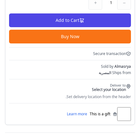
+
−
1
Add to Cart
Buy Now
Secure transaction
Sold by
Almasrya
Ships from
المصرية
Deliver to
Select your location
Set delivery location from the header.
Learn more
This is a gift