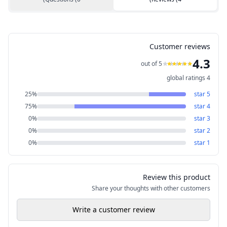
Customer reviews
4.3
out of 5
global ratings
4
25
%
star
5
75
%
star
4
0
%
star
3
0
%
star
2
0
%
star
1
Review this product
Share your thoughts with other customers
Write a customer review