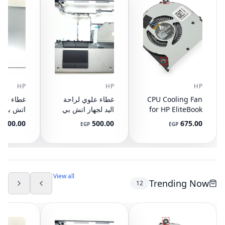
HP
HP
HP
CPU Cooling Fan
غطاء علوي لراحة
for HP EliteBook
اليد لجهاز اتش بي
745 G3 G4, 840
ايليت بوك 8440P
400.00
500.00
675.00
P
EGP
EGP
G3 G4, 848 G3
مع تاتش باد
ال
892-001
AM07D000420
G4, 821163-001,
NS65C00-14M16
594100-001
(مستعمل)
DC05V 0.50A
(مستعمل)
View all
Trending Now
12