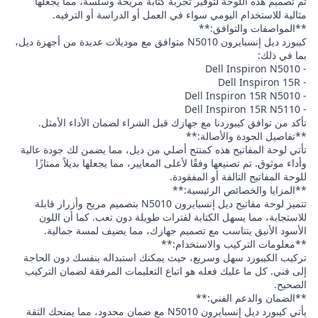
تم تصميم هذه اللوحة لتوفير تجربة كتابة مريحة وسلسة، مما يجعلها
مثالية للاستخدام اليومي سواء في العمل أو الدراسة أو الترفيه.
**المواصفات والتوافق:**
كيبورد ديل إنسبايرون N5010 متوافق مع موديلات عديدة من أجهزة ديل،
بما في ذلك:
- Dell Inspiron N5010
- Dell Inspiron 15R
- Dell Inspiron 15R N5010
- Dell Inspiron 15R N5110
تأكد من توافق كيبوردنا مع جهازك قبل الشراء لضمان الأداء الأمثل.
**تفاصيل الجودة والأصالة:**
تأتي لوحة المفاتيح هذه كمنتج أصلي من ديل، مما يضمن لك جودة عالية
وأداء موثوق. تم تصنيعها وفقًا لأعلى المعايير، مما يجعلها بديلاً ممتازًا
للوحة المفاتيح التالفة أو المفقودة.
**المزايا والخصائص الرئيسية:**
تتميز لوحة مفاتيح ديل إنسبايرون N5010 بتصميم مريح وأزرار قابلة
للاستجابة، مما يسهل الكتابة لفترات طويلة دون تعب. كما أن اللون
الأسود الأنيق يتناسب مع تصميم جهازك، مما يضيف لمسة جمالية.
**معلومات التركيب والاستخدام:**
تركيب الكيبورد سهل وسريع، حيث يمكنك استبداله بنفسك دون الحاجة
إلى فني. كل ما عليك فعله هو اتباع التعليمات المرفقة لضمان التركيب
الصحيح.
**الضمان والدعم الفني:**
يأتي كيبورد ديل إنسبايرون N5010 مع ضمان محدود، مما يمنحك الثقة