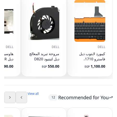
DELL
DELL
DELL
كيبورد لابتوب ديل
مروحة تبريد المعالج
هاوسينج 
فاسترو 1710،
ديل لتيتيود D820
ديل R
1720، PP36X،
D830 D531
10
1,090.00
550.00
1,100.00
EGP
EGP
J485C باللون الأسود
M4300
0KW89F
DQ5D576F007
View all
Recommended for You
12