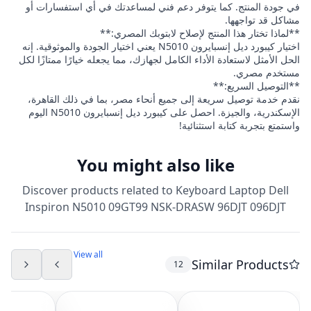
في جودة المنتج. كما يتوفر دعم فني لمساعدتك في أي استفسارات أو
مشاكل قد تواجهها.
**لماذا تختار هذا المنتج لإصلاح لابتوبك المصري:**
اختيار كيبورد ديل إنسبايرون N5010 يعني اختيار الجودة والموثوقية. إنه
الحل الأمثل لاستعادة الأداء الكامل لجهازك، مما يجعله خيارًا ممتازًا لكل
مستخدم مصري.
**التوصيل السريع:**
نقدم خدمة توصيل سريعة إلى جميع أنحاء مصر، بما في ذلك القاهرة،
الإسكندرية، والجيزة. احصل على كيبورد ديل إنسبايرون N5010 اليوم
واستمتع بتجربة كتابة استثنائية!
You might also like
Discover products related to
Keyboard Laptop Dell
Inspiron N5010 09GT99 NSK-DRASW 96DJT 096DJT
View all
Similar Products
12