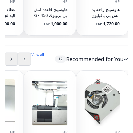
HP
HP
HP
هاوسينج راحة يد
هاوسينج قاعدة اتش
غطاء علو
اتش بي بافيليون
بي بروبوك 450 G7
اليد لجها
15-p with Touch
Base قاعدة Case
500.00
1,000.00
1,720.00
P
EGP
EGP
pad 929895-001
Cover L79384-001
مع تاتش ب
000420
100-001
(مستعمل)
View all
Recommended for You
12
HP
HP
HP