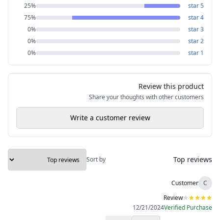
25
%
star
5
75
%
star
4
0
%
star
3
0
%
star
2
0
%
star
1
Review this product
Share your thoughts with other customers
Write a customer review
Top reviews
Sort by
Customer
C
Review
12/21/2024
Verified Purchase