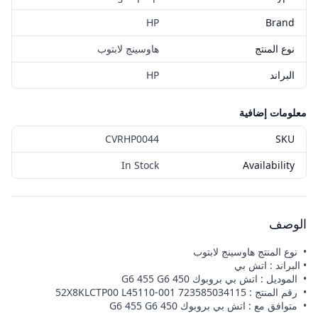
HP
Brand
نوع المنتج
هاوسينج لابتوب
البراند
HP
معلومات إضافية
CVRHP0044
SKU
In Stock
Availability
الوصف
• نوع المنتج هاوسينج لابتوب
• البراند : اتش بي
• الموديل : اتش بي بروبوك 450 G6 455 G6
• رقم المنتج : 52X8KLCTP00 L45110-001 723585034115
• متوافق مع : اتش بي بروبوك 450 G6 455 G6