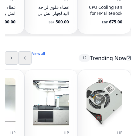
CPU Cooling Fan
غطاء علوي لراحة
for HP EliteBook
اليد لجهاز اتش بي
745 G3 G4, 840
ايليت بوك 8440P
400.00
500.00
675.00
P
EGP
EGP
G3 G4, 848 G3
مع تاتش باد
ال
892-001
AM07D000420
G4, 821163-001,
NS65C00-14M16
594100-001
(مستعمل)
DC05V 0.50A
(مستعمل)
View all
Trending Now
12
HP
HP
HP