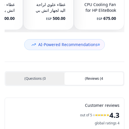
CPU Cooling Fan
غطاء علوي لراحة
for HP EliteBook
اليد لجهاز اتش بي
745 G3 G4, 840
ايليت بوك 8440P
400.00
500.00
675.00
P
EGP
EGP
G3 G4, 848 G3
مع تاتش باد
ال
892-001
AM07D000420
G4, 821163-001,
NS65C00-14M16
594100-001
(مستعمل)
DC05V 0.50A
(مستعمل)
AI-Powered Recommendations
)
Questions
(
0
)
Reviews
(
4
Customer reviews
4.3
out of 5
global ratings
4