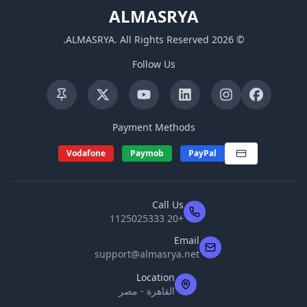
ALMASRYA
.
ALMASRYA
.
All Rights Reserved
2026
©
Follow Us
Payment Methods
Vodafone
Paymob
PayPal
Call Us
+20 1125025333
Email
support@almasrya.net
Location
القاهرة - مصر