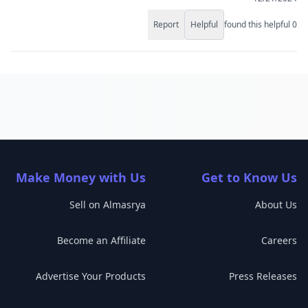
Report
Helpful
found this helpful
0
Make Money with Us
Get to Know Us
Sell on Almasrya
About Us
Become an Affiliate
Careers
Advertise Your Products
Press Releases