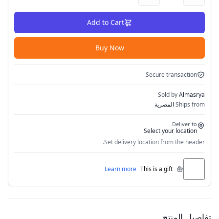
Add to Cart
Buy Now
Secure transaction
Sold by
Almasrya
Ships from
المصرية
Deliver to
Select your location
Set delivery location from the header.
Learn more
This is a gift
تفاصيل المنتج