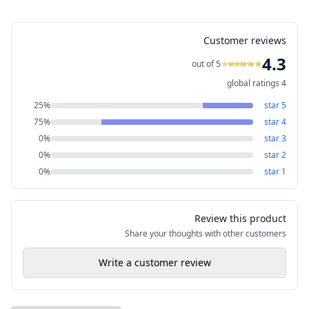
Customer reviews
4.3
out of 5
global ratings
4
25
%
star
5
75
%
star
4
0
%
star
3
0
%
star
2
0
%
star
1
Review this product
Share your thoughts with other customers
Write a customer review