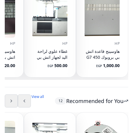
HP
HP
HP
هاوسينج قاعدة اتش
غطاء علوي لراحة
هاوسينج ر
بي بروبوك 450 G7
اليد لجهاز اتش بي
اتش بي با
Base قاعدة Case
ايليت بوك 8440P
 Touch
1,720.00
500.00
1,000.00
EGP
EGP
Cover L79384-001
مع تاتش باد
895-001
AM07D000420
594100-001
(مستعمل)
View all
Recommended for You
12