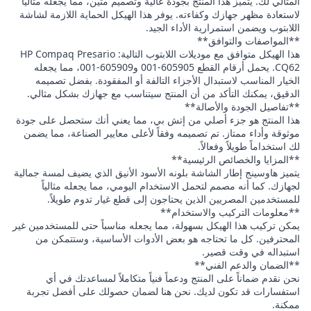
المثالي لك. يتميز هذا المنتج بجودة عالية وتصميم متين، مما يجعله مثالياً
لاستعادة مظهر جهازك وكفاءته. يوفر هذا الهيكل الحماية اللازمة لشاشة
اللابتوب ويضمن استمرارية الأداء الجيد.
**المواصفات والتوافق**
هذا الهيكل متوافق مع موديلات اللابتوب التالية: HP Compaq Presario
CQ62. يحمل أرقام القطع 605905-001 و605909-001، مما يجعله
الخيار المناسب لاستبدال الأجزاء التالفة أو المفقودة. بفضل تصميمه
الدقيق، يمكنك التأكد من أن المنتج سيتناسب مع جهازك بشكل مثالي.
**تفاصيل الجودة والأصالة**
هذا المنتج هو جزء أصلي من إتش بي، مما يعني أنك ستحصل على جودة
موثوقة وأداء ممتاز. تم تصميمه وفقاً لأعلى معايير الصناعة، مما يضمن
لك استخداماً طويلاً وفعالاً.
**المزايا والخصائص الرئيسية**
يتميز هاوسينج إطار الشاشة بلونه الأسود الأنيق الذي يضيف لمسة جمالية
لجهازك. كما أنه مصمم لتحمل الاستخدام اليومي، مما يجعله مثالياً
للمستخدمين المصريين الذين يحتاجون إلى قطع غيار تدوم طويلاً.
**معلومات التركيب والاستخدام**
يمكن تركيب هذا الهيكل بسهولة، مما يجعله مناسباً حتى للمستخدمين غير
المحترفين. كل ما تحتاجه هو بعض الأدوات الأساسية، وستتمكن من
استبداله في وقت قصير.
**الضمان والدعم الفني**
نحن نقدم ضماناً على المنتج ودعماً فنياً متكاملاً لمساعدتك في أي
استفسارات قد تكون لديك. نحن هنا لضمان حصولك على أفضل تجربة
ممكنة.