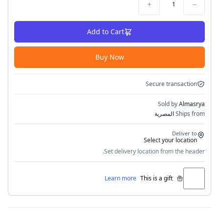
+
−
1
Add to Cart
Buy Now
Secure transaction
Sold by
Almasrya
Ships from
المصرية
Deliver to
Select your location
Set delivery location from the header.
Learn more
This is a gift