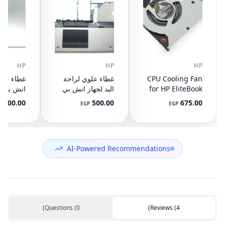
HP
HP
HP
CPU Cooling Fan
غطاء علوي لراحة
for HP EliteBook
اليد لجهاز اتش بي
745 G3 G4, 840
ايليت بوك 8440P
400.00
500.00
675.00
P
EGP
EGP
G3 G4, 848 G3
مع تاتش باد
ال
892-001
AM07D000420
G4, 821163-001,
NS65C00-14M16
594100-001
(مستعمل)
DC05V 0.50A
(مستعمل)
AI-Powered Recommendations
)
Questions
(
0
)
Reviews
(
4