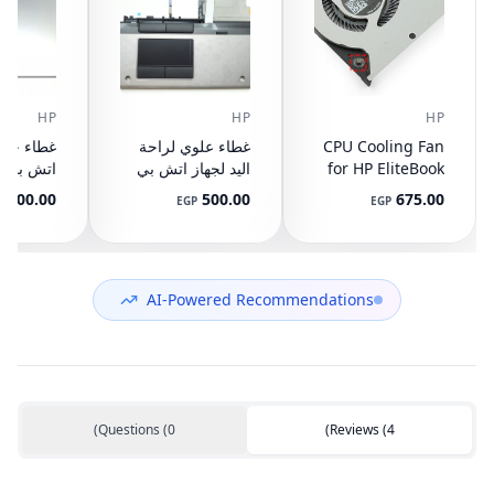
HP
HP
HP
CPU Cooling Fan
غطاء علوي لراحة
for HP EliteBook
اليد لجهاز اتش بي
745 G3 G4, 840
ايليت بوك 8440P
400.00
500.00
675.00
P
EGP
EGP
G3 G4, 848 G3
مع تاتش باد
ال
892-001
AM07D000420
G4, 821163-001,
NS65C00-14M16
594100-001
(مستعمل)
DC05V 0.50A
(مستعمل)
AI-Powered Recommendations
)
Questions
(
0
)
Reviews
(
4