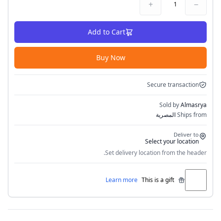
+
−
1
Add to Cart
Buy Now
Secure transaction
Sold by
Almasrya
Ships from
المصرية
Deliver to
Select your location
Set delivery location from the header.
Learn more
This is a gift