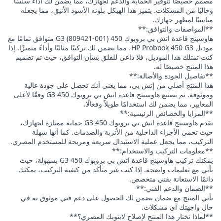
مصمم خصيصًا لتوفير الحماية والدعم لجهازك، مما يضمن لك أداءً سلسًا
وخاليًا من المشكلات. يتميز هذا الهيكل بلونه الأسود الأنيق، مما يجعله
مناسبًا لمظهر جهازك.
**المواصفات والتوافق:**
هاوسينج قاعدة اتش بي بروبوك 450 G3 (809421-001) متوافق تمامًا مع
موديل HP Probook 450 G3، مما يضمن لك تركيبًا مثاليًا وأداءً متميزًا. إذا
كنت تمتلك هذا الموديل، فلا داعي للقلق بشأن التوافق، حيث تم تصميم
هذا المنتج خصيصًا له.
**تفاصيل الجودة والأصالة:**
هذا المنتج أصلي من إتش بي، مما يعني أنك تحصل على جودة عالية
وموثوقة. تم تصنيع هاوسينج قاعدة اتش بي بروبوك 450 G3 وفقًا لأعلى
المعايير، مما يضمن لك استخدامًا طويلاً وفعالًا.
**المزايا والخصائص الرئيسية:**
تقدم هاوسينج قاعدة اتش بي بروبوك 450 G3 حماية ممتازة لجهازك،
حيث تحمي الأجزاء الداخلية من الأتربة والصدمات. كما أنها سهلة
التركيب، مما يجعل عملية الاستبدال سريعة ومريحة للمستخدم المصري.
**معلومات التركيب والاستخدام:**
يمكنك تركيب هاوسينج قاعدة اتش بي بروبوك 450 G3 بسهولة، حيث
تأتي مع تعليمات واضحة. إذا كنت غير متأكد من كيفية التركيب، يمكنك
دائمًا الاستعانة بفني متخصص.
**الضمان والدعم الفني:**
يأتي المنتج مع ضمان يضمن لك الحصول على دعم فني موثوق به في
حال واجهتك أي مشكلات.
**لماذا تختار هذا المنتج لإصلاح لابتوبك المصري؟**