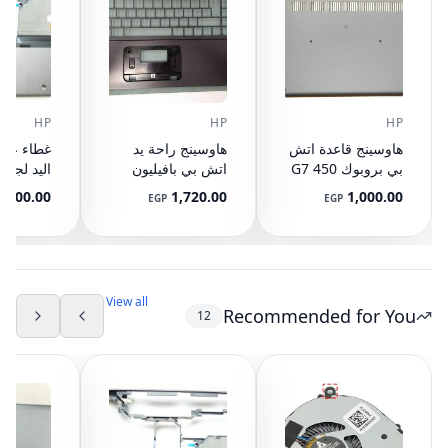
HP
HP
HP
هاوسينج قاعدة اتش
هاوسينج راحة يد
غطاء علو
بي بروبوك 450 G7
اتش بي بافيليون
اليد لجها
Base قاعدة Case
15-p with Touch
500.00
1,720.00
1,000.00
P
EGP
EGP
Cover L79384-001
pad 929895-001
مع تاتش ب
000420
100-001
(مستعمل)
View all
Recommended for You
12