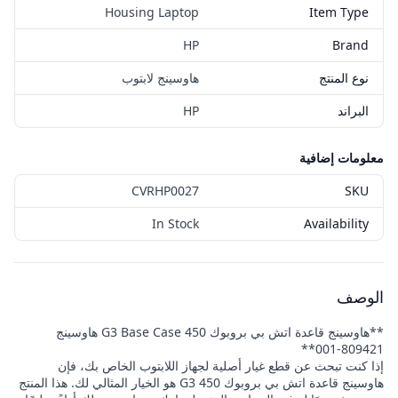
Housing Laptop
Item Type
HP
Brand
نوع المنتج
هاوسينج لابتوب
البراند
HP
معلومات إضافية
CVRHP0027
SKU
In Stock
Availability
الوصف
**هاوسينج قاعدة اتش بي بروبوك 450 G3 Base Case هاوسينج
809421-001**
إذا كنت تبحث عن قطع غيار أصلية لجهاز اللابتوب الخاص بك، فإن
هاوسينج قاعدة اتش بي بروبوك 450 G3 هو الخيار المثالي لك. هذا المنتج