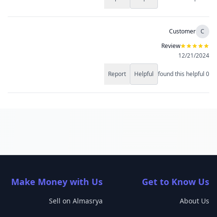
Customer
C
Review
12/21/2024
Report
Helpful
found this helpful
0
Make Money with Us
Get to Know Us
Sell on Almasrya
About Us