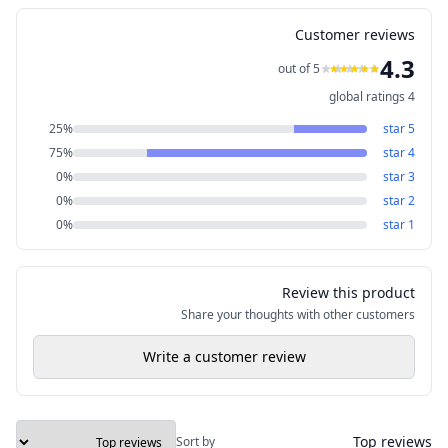
Customer reviews
4.3
out of 5
global ratings
4
25
%
star
5
75
%
star
4
0
%
star
3
0
%
star
2
0
%
star
1
Review this product
Share your thoughts with other customers
Write a customer review
Top reviews
Sort by