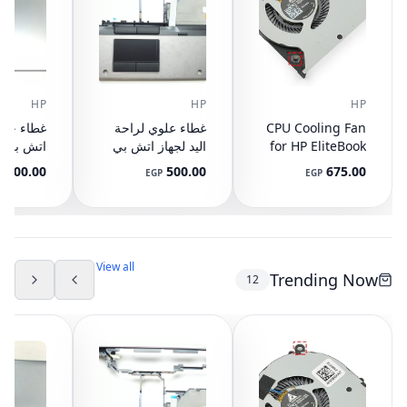
HP
HP
HP
CPU Cooling Fan
غطاء علوي لراحة
for HP EliteBook
اليد لجهاز اتش بي
745 G3 G4, 840
ايليت بوك 8440P
400.00
500.00
675.00
P
EGP
EGP
G3 G4, 848 G3
مع تاتش باد
ال
892-001
AM07D000420
G4, 821163-001,
NS65C00-14M16
594100-001
(مستعمل)
DC05V 0.50A
(مستعمل)
View all
Trending Now
12