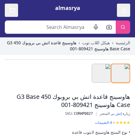
almasrya
الرئيسية
›
هيكل اللاب توب
›
هاوسينج قاعدة اتش بي بروبوك 450 G3
Base Case هاوسينج 809421-001
Roll over image to zoom in
هاوسينج قاعدة اتش بي بروبوك 450 G3 Base
Case هاوسينج 809421-001
زيارة
إتش بي
المتجر
|
:
SKU
CVRHP0027
هاوسينج قاعدة اتش بي بروبوك 450 G3 Base Case هاوسينج 809421-001
4
التقييمات
• نوع المنتج هاوسينج لابتوب قاعدة