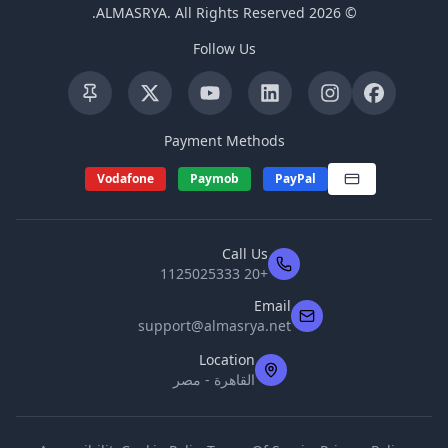
.
ALMASRYA
.
All Rights Reserved
2026
©
Follow Us
Payment Methods
Vodafone
Paymob
PayPal
Call Us
+20 1125025333
Email
support@almasrya.net
Location
القاهرة - مصر