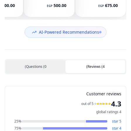
745 G3 G4, 840
ايليت بوك 8440P
400.00
500.00
675.00
P
EGP
EGP
G3 G4, 848 G3
مع تاتش باد
ال
892-001
AM07D000420
G4, 821163-001,
NS65C00-14M16
594100-001
(مستعمل)
DC05V 0.50A
(مستعمل)
AI-Powered Recommendations
)
Questions
(
0
)
Reviews
(
4
Customer reviews
4.3
out of 5
global ratings
4
25
%
star
5
75
%
star
4