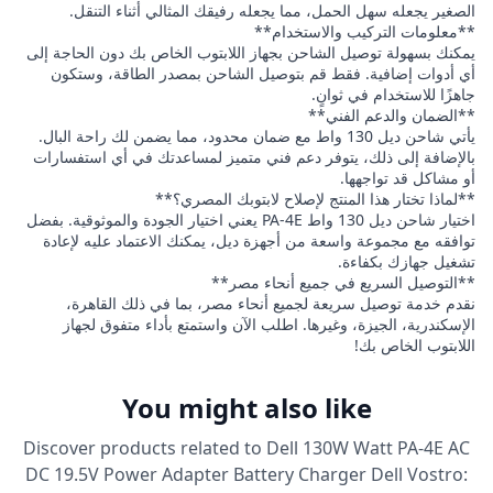
الصغير يجعله سهل الحمل، مما يجعله رفيقك المثالي أثناء التنقل.
**معلومات التركيب والاستخدام**
يمكنك بسهولة توصيل الشاحن بجهاز اللابتوب الخاص بك دون الحاجة إلى
أي أدوات إضافية. فقط قم بتوصيل الشاحن بمصدر الطاقة، وستكون
جاهزًا للاستخدام في ثوانٍ.
**الضمان والدعم الفني**
يأتي شاحن ديل 130 واط مع ضمان محدود، مما يضمن لك راحة البال.
بالإضافة إلى ذلك، يتوفر دعم فني متميز لمساعدتك في أي استفسارات
أو مشاكل قد تواجهها.
**لماذا تختار هذا المنتج لإصلاح لابتوبك المصري؟**
اختيار شاحن ديل 130 واط PA-4E يعني اختيار الجودة والموثوقية. بفضل
توافقه مع مجموعة واسعة من أجهزة ديل، يمكنك الاعتماد عليه لإعادة
تشغيل جهازك بكفاءة.
**التوصيل السريع في جميع أنحاء مصر**
نقدم خدمة توصيل سريعة لجميع أنحاء مصر، بما في ذلك القاهرة،
الإسكندرية، الجيزة، وغيرها. اطلب الآن واستمتع بأداء متفوق لجهاز
اللابتوب الخاص بك!
You might also like
Discover products related to
Dell 130W Watt PA-4E AC
DC 19.5V Power Adapter Battery Charger Dell Vostro: