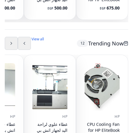
745 G3 G4, 840
ايليت بوك 8440P
400.00
500.00
675.00
P
EGP
EGP
G3 G4, 848 G3
مع تاتش باد
ال
892-001
AM07D000420
G4, 821163-001,
NS65C00-14M16
594100-001
(مستعمل)
DC05V 0.50A
(مستعمل)
View all
Trending Now
12
HP
HP
HP
CPU Cooling Fan
غطاء علوي لراحة
for HP EliteBook
اليد لجهاز اتش بي