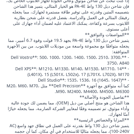
إذا كنت تبحث عن شاحن موثوق وعالي الجودة لجهاز اللابتوب الخاص بك،
فإن شاحن ديل 130 واط PA-4E هو الخيار المثالي. يتميز هذا الشاحن
بتصميمه المتين وقدرته على توفير طاقة مستمرة لجهازك، مما يجعله
رفيقك المثالي في العمل والدراسة. بفضل قدرته على شحن بطارية
اللابتوب بسرعة وكفاءة، يمكنك الاعتماد عليه لضمان أداء جهازك على
أعلى مستوى.
**المواصفات والتوافق**
يتميز شاحن ديل 130 واط PA-4E بجهد 19.5 فولت وقوة 6.7 أمبير، مما
يجعله متوافقًا مع مجموعة واسعة من موديلات اللابتوب. من بين الأجهزة
المتوافقة:
- **Dell Vostro**: 500، 1000، 1200، 1400، 1500، 2510، 3700،
3750، A840
- **Dell XPS**: M1210، M1330، M140، M1530، M1710، 14
(L401X)، 15 (L501X، L502x)، 17 (L701X، L702X)، M170
- **Dell Studio**: 1535، 1536، 16 (1645، 1647)
كما أنه متوافق مع أجهزة **Dell Precision** مثل M20، M60، M70،
M90، M2400، M4400، M4500، M6300.
**تفاصيل الجودة والأصالة**
هذا الشاحن هو منتج أصلي من ديل (OEM)، مما يضمن لك جودة عالية
وأداء موثوق. تم تصميمه وفقًا لمعايير الشركة الصارمة، مما يجعله خيارًا
آمنًا لجهازك.
**المزايا والخصائص الرئيسية**
يتميز شاحن ديل 130 واط بقدرته على العمل في نطاق جهد واسع (AC
100-240V)، مما يجعله مثاليًا للاستخدام في أي مكان. كما أن حجمه