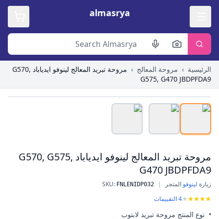
almasrya
الرئيسية
›
مروحة المعالج
›
مروحة تبريد المعالج لينوفو ايدياباد G570,
G575, G470 JBDPFDA9
Roll over image to zoom in
مروحة تبريد المعالج لينوفو ايدياباد G570, G575,
G470 JBDPFDA9
زيارة
لينوفو
المتجر
|
:
SKU
FNLENIDP032
مروحة تبريد المعالج لينوفو ايدياباد G570, G575, G470 JBDPFDA9
4
التقييمات
• نوع المنتج مروحة تبريد لابتوب