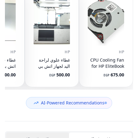
HP
HP
HP
CPU Cooling Fan
غطاء علوي لراحة
for HP EliteBook
اليد لجهاز اتش بي
745 G3 G4, 840
ايليت بوك 8440P
400.00
500.00
675.00
P
EGP
EGP
G3 G4, 848 G3
مع تاتش باد
ال
892-001
AM07D000420
G4, 821163-001,
NS65C00-14M16
594100-001
(مستعمل)
DC05V 0.50A
(مستعمل)
AI-Powered Recommendations