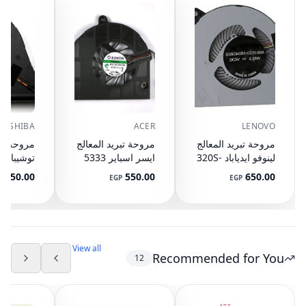
TOSHIBA
ACER
LENOVO
مروحة تبريد المعالج
مروحة تبريد المعالج
مروحة تبر
لينوفو ايدياباد 320S-
ايسر اسباير 5333
10 A215
5733 5733Z 5742
13IKB
550.00
550.00
650.00
P
EGP
EGP
2J A355
5742G 5742Z
5F10P57029
05MC0T
5742ZG 5336
6S9-CCW
5736
View all
Recommended for You
12