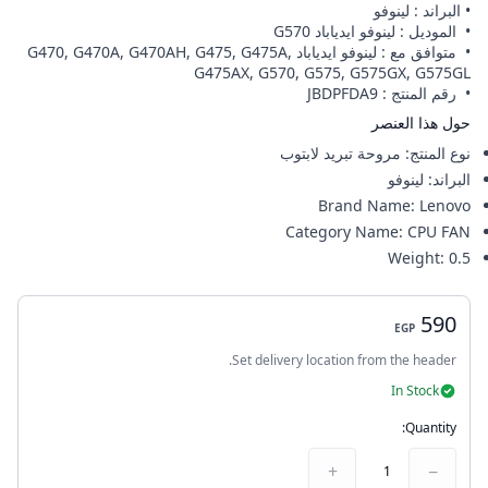
• البراند : لينوفو
• الموديل : لينوفو ايدياباد G570
• متوافق مع : لينوفو ايدياباد G470, G470A, G470AH, G475, G475A,
G475AX, G570, G575, G575GX, G575GL
• رقم المنتج : JBDPFDA9
حول هذا العنصر
نوع المنتج
:
مروحة تبريد لابتوب
البراند
:
لينوفو
Brand Name
:
Lenovo
Category Name
:
CPU FAN
Weight
:
0.5
590
EGP
Set delivery location from the header.
In Stock
Quantity:
+
−
1