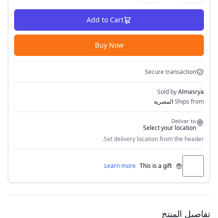
Add to Cart
Buy Now
Secure transaction
Sold by
Almasrya
Ships from
المصرية
Deliver to
Select your location
Set delivery location from the header.
Learn more
This is a gift
تفاصيل المنتج