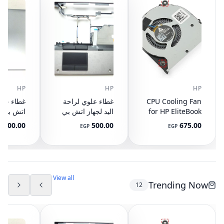
HP
HP
HP
CPU Cooling Fan
غطاء علوي لراحة
for HP EliteBook
اليد لجهاز اتش بي
745 G3 G4, 840
ايليت بوك 8440P
400.00
500.00
675.00
P
EGP
EGP
G3 G4, 848 G3
مع تاتش باد
ال
892-001
AM07D000420
G4, 821163-001,
NS65C00-14M16
594100-001
(مستعمل)
DC05V 0.50A
(مستعمل)
View all
Trending Now
12