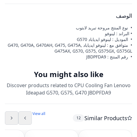
الوصف
• نوع المنتج مروحة تبريد لابتوب
• البراند : لينوفو
• الموديل : لينوفو ايدياباد G570
• متوافق مع : لينوفو ايدياباد G470, G470A, G470AH, G475, G475A,
G475AX, G570, G575, G575GX, G575GL
• رقم المنتج : JBDPFDA9
You might also like
Discover products related to
CPU Cooling Fan Lenovo
Ideapad G570, G575, G470 JBDPFDA9
View all
Similar Products
12