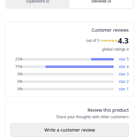
)
Questions
(
0
)
Reviews
(
4
Customer reviews
4.3
out of 5
global ratings
4
25
%
star
5
75
%
star
4
0
%
star
3
0
%
star
2
0
%
star
1
Review this product
Share your thoughts with other customers
Write a customer review