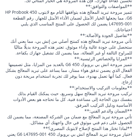
تحسين كفاءة جهازك، فإن هذه المروحة هي الخيار المثالي لك.
**المواصفات والتوافق:**
تتميز مروحة تبريد المعالج هذه بتوافقها التام مع لابتوب HP Probook 450
G6، مما يجعلها الخيار الأمثل لضمان الأداء الأمثل للجهاز. رقم القطعة
L47695-001 يضمن لك الحصول على المنتج المناسب الذي يلبي
احتياجاتك.
**تفاصيل الجودة والأصالة:**
تأتي مروحة تبريد المعالج هذه كمنتج أصلي من إتش بي، مما يعني أنك
ستحصل على جودة عالية وأداء موثوق. تعتبر هذه المروحة بديلًا مثاليًا
للمراوح التالفة أو غير الفعالة، مما يضمن لك تشغيل جهازك بكفاءة.
**المزايا والخصائص الرئيسية:**
تتميز مروحة اتش بي بروبوك 450 G6 بالعديد من المزايا، مثل تصميمها
الفعال الذي يضمن تدفق هواء ممتاز، مما يساعد على تبريد المعالج بشكل
فعال. كما أنها تعمل بهدوء، مما يوفر لك تجربة استخدام مريحة دون
إزعاج.
**معلومات التركيب والاستخدام:**
تركيب مروحة تبريد المعالج سهل وسريع، حيث يمكنك القيام بذلك
بنفسك دون الحاجة إلى مساعدة فنية. كل ما تحتاجه هو بعض الأدوات
الأساسية ودليل التركيب المرفق.
**الضمان والدعم الفني:**
تأتي مروحة تبريد المعالج مع ضمان من الشركة المصنعة، مما يضمن لك
الحصول على دعم فني موثوق في حال واجهتك أي مشاكل.
**لماذا تختار هذا المنتج لإصلاح لابتوبك المصري؟**
اختيار مروحة تبريد المعالج اتش بي بروبوك 450 G6 L47695-001 يعني