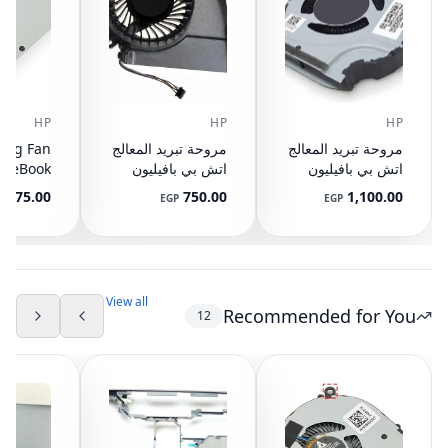
HP
HP
HP
مروحة تبريد المعالج
مروحة تبريد المعالج
ing Fan
اتش بي بافيليون
اتش بي بافيليون
liteBook
 G4, 840
15-E 17-E
15-CX L20335-001
675.00
750.00
1,100.00
P
EGP
EGP
, 848 G3
DFS501105PR0T
163-001,
0-14M16
V 0.50A
View all
Recommended for You
12