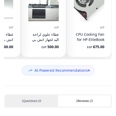
HP
HP
HP
CPU Cooling Fan
غطاء علوي لراحة
for HP EliteBook
اليد لجهاز اتش بي
745 G3 G4, 840
ايليت بوك 8440P
400.00
500.00
675.00
P
EGP
EGP
G3 G4, 848 G3
مع تاتش باد
ال
892-001
AM07D000420
G4, 821163-001,
NS65C00-14M16
594100-001
(مستعمل)
DC05V 0.50A
(مستعمل)
AI-Powered Recommendations
)
Questions
(
0
)
Reviews
(
3