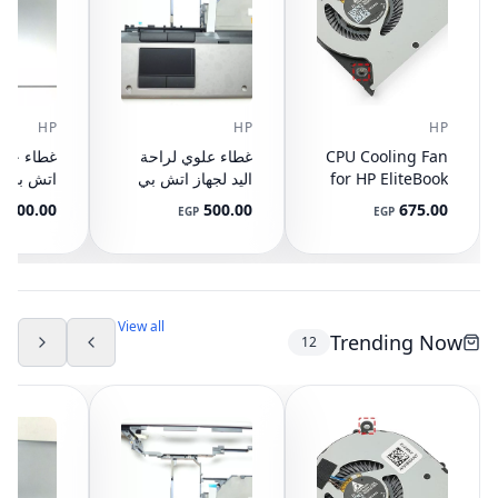
HP
HP
HP
CPU Cooling Fan
غطاء علوي لراحة
for HP EliteBook
اليد لجهاز اتش بي
745 G3 G4, 840
ايليت بوك 8440P
400.00
500.00
675.00
P
EGP
EGP
G3 G4, 848 G3
مع تاتش باد
ال
892-001
AM07D000420
G4, 821163-001,
NS65C00-14M16
594100-001
(مستعمل)
DC05V 0.50A
(مستعمل)
View all
Trending Now
12