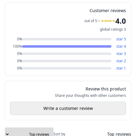
Customer reviews
4.0
out of 5
global ratings
3
0
%
star
5
100
%
star
4
0
%
star
3
0
%
star
2
0
%
star
1
Review this product
Share your thoughts with other customers
Write a customer review
Top reviews
Sort by