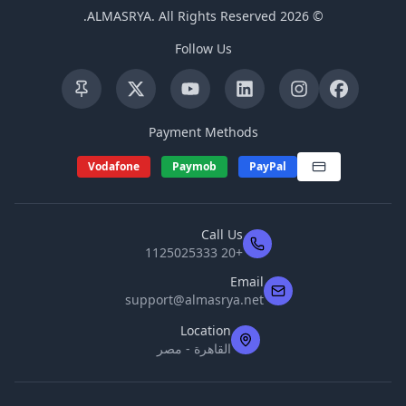
.
ALMASRYA
.
All Rights Reserved
2026
©
Follow Us
Payment Methods
Vodafone
Paymob
PayPal
Call Us
+20 1125025333
Email
support@almasrya.net
Location
القاهرة - مصر