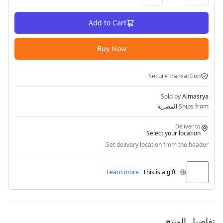
Add to Cart
Buy Now
Secure transaction
Sold by
Almasrya
Ships from
المصرية
Deliver to
Select your location
Set delivery location from the header.
Learn more
This is a gift
تفاصيل المنتج