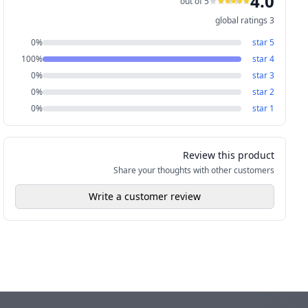
4.0
out of 5
global ratings
3
0
%
star
5
100
%
star
4
0
%
star
3
0
%
star
2
0
%
star
1
Review this product
Share your thoughts with other customers
Write a customer review