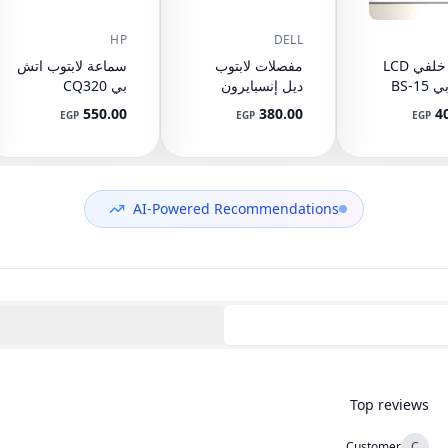
HP
DELL
غطاء خلفي LCD
مفصلات لابتوب
سماعة لابتوب اتش
اتش بي 15-BS
ديل إنسبايرون
بي CQ320
CQ321 CQ420
1525 1526
15-BW 15
550.00
380.00
4
EGP
EGP
EGP
لقطعة
GW345 GW346
510 CQ511
CQ515 515
L0343
CQ610 615 616
92489
مل)
610 615 620 621
625 VV09 VV10
AI-Powered Recommendations
605792-001
Top reviews
Customer
C