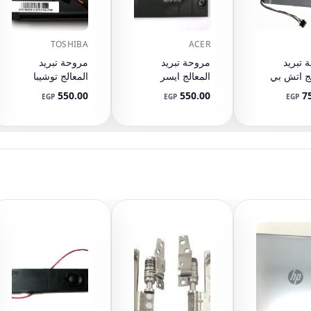
TOSHIBA
ACER
 تبريد
مروحة تبريد
مروحة تبريد
لج اتش بي
المعالج ايسر
المعالج توشيبا
بافيليون 15-E 17-
اسباير 5333 5733
ستلايت A200
550.00
550.00
7
EGP
EGP
EGP
A205 A210 A215
5733Z 5742
A350-12J A355
5742G 5742Z
DFS501105
DFS531405MC0T
5742ZG 5336
F6S9-CCW
5736