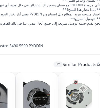
**الضمان والدعم الفني:**
تأتي مروحة PYDDIN مع ضمان يضمن لك استبدالها في حال وجود أي عيوب تصنيع. كما يوفر لك متجرنا دعمًا فنيًا متواصلًا لمساعدتك في أي استفسارات قد تكون لديك.
**لماذا تختار هذا المنتج؟**
اختيار مروحة تبريد المعالج ديل إنسبايرون PYDDIN يعني أنك تختار الجودة والموثوقية. ستحصل على أداء ممتاز لجهازك، مما يساهم في زيادة إنتاجيتك وراحتك.
**التوصيل السريع:**
نحن نقدم خدمة توصيل سريعة إلى جميع أنحاء مصر، بما في ذلك القاهرة، الإس
Vostro 5490 5590 PYDDIN
Similar Products
12