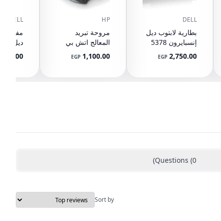
DELL
HP
DELL
بطارية لابتوب ديل
مروحة تبريد
مفصلات 
إنسبايرون 5378
المعالج اتش بي
5567 5568 5578
بافيليون 15-CX
0T32H5
380.00
1,100.00
2,750.00
EGP
EGP
L20335-001
5565 5570 7560
7570 7569 7579
13 7368 7378
7375 5379 17
5765 5767 5770
3CRH3 T2JX4
FC92N WDXOR
WDX0R
)
Questions
(
0
Sort by