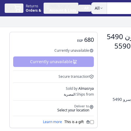
Returns
Hello, Sign in
All
AR
Cart
Orders
&
Account & Lists
مروحة تبريد المعالج ديل إنسبايرون 5490
680
EGP
5498 5590 5598 فوسرو 5490 5590
Currently unavailable
Currently unavailable
Secure transaction
Sold by
Almasrya
Ships from
المصرية
• متوافقة مع: ديل إنسبيرون 5490 5498 5590 5598 فوسرو 5490
Deliver to
Select your location
Learn more
This is a gift