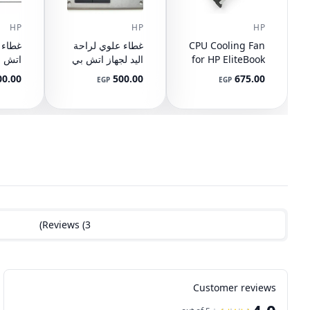
HP
HP
HP
CPU Cooling Fan
غطاء علوي لراحة
for HP EliteBook
اليد لجهاز اتش بي
745 G3 G4, 840
ايليت بوك 8440P
Q-BU
00.00
500.00
675.00
EGP
EGP
G3 G4, 848 G3
مع تاتش باد
رقم ا
9-001
AM07D000420
G4, 821163-001,
2-001
594100-001
NS65C00-14M16
DC05V 0.50A
(مستعمل)
(مستع
)
Reviews
(
3
Customer reviews