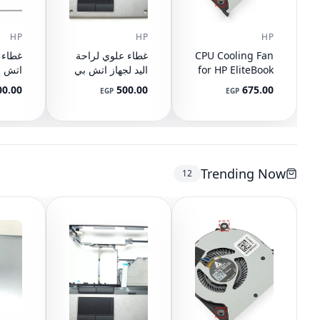
HP
HP
HP
CPU Cooling Fan
غطاء علوي لراحة
for HP EliteBook
اليد لجهاز اتش بي
745 G3 G4, 840
ايليت بوك 8440P
Q-BU
00.00
500.00
675.00
EGP
EGP
G3 G4, 848 G3
مع تاتش باد
رقم ا
9-001
AM07D000420
G4, 821163-001,
2-001
594100-001
NS65C00-14M16
DC05V 0.50A
(مستعمل)
(مستع
Trending Now
12