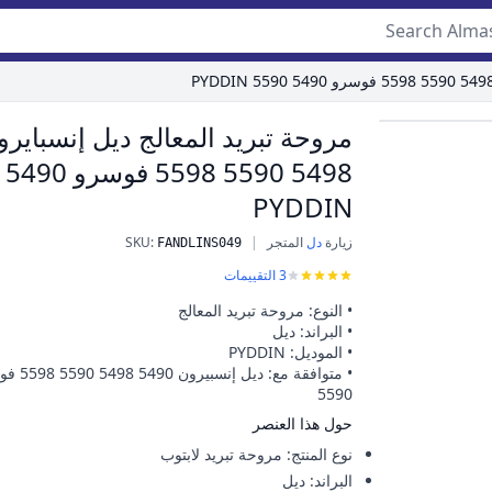
Roll over ima
PYDDIN
زيارة
دل
المتجر
|
:
SKU
FANDLINS049
مروحة تبريد المعالج ديل إنسبايرون 5490 5498 5590 5598 فوسرو 5490 5590 PYDDIN
3
التقييمات
• النوع: مروحة تبريد المعالج
• البراند: ديل
• الموديل: PYDDIN
5590
حول هذا العنصر
نوع المنتج
:
مروحة تبريد لابتوب
البراند
:
ديل