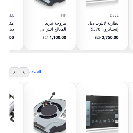
DELL
HP
DELL
بطارية لابتوب ديل
مروحة تبريد
مفصلات 
إنسبايرون 5378
المعالج اتش بي
5567 5568 5578
بافيليون 15-CX
0T32H5
380.00
1,100.00
2,750.00
EGP
EGP
L20335-001
5565 5570 7560
7570 7569 7579
13 7368 7378
7375 5379 17
5765 5767 5770
3CRH3 T2JX4
View all
FC92N WDXOR
WDX0R