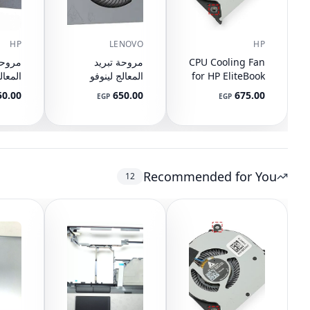
HP
LENOVO
HP
CPU Cooling Fan
مروحة تبريد
مروحة
for HP EliteBook
المعالج لينوفو
المعا
745 G3 G4, 840
ايدياباد 320S-
50.00
650.00
675.00
EGP
EGP
E
13IKB
G3 G4, 848 G3
PR0T
5F10P57029
G4, 821163-001,
NS65C00-14M16
DC05V 0.50A
Recommended for You
12