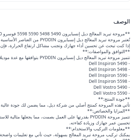
الوصف
**مروحة تبريد المعالج ديل إنسبايرون 5490 5498 5590 5598 فوسرو 5490 5590 PYDDIN**
تُعتبر مروحة تبريد المعالج 
إذا كنت تبحث عن تحسين أداء جهازك وتجنب مشاكل ارتفاع الحرارة، فإن ه
**التوافق والمواصفات:**
تتميز مروحة تبريد المعالج ديل إنسبايرون PYDDIN بتوافقها مع عدة موديلات من أجهزة ديل، بما في ذلك:
- Dell Inspiron 5490
- Dell Inspiron 5498
- Dell Inspiron 5590
- Dell Inspiron 5598
- Dell Vostro 5490
- Dell Vostro 5590
**جودة المنتج:**
تأتي هذه المروحة كمنتج أصلي من شركة ديل، مما يضمن لك جودة عالية وأداء م
**المزايا والخصائص:**
تتميز مروحة PYDDIN بقدرتها على العمل بصمت، مما يجعله
تحسين عمر جهازك وزيادة كفاءته.
**معلومات التركيب والاستخدام:**
يمكنك تركيب مروحة تبريد المعالج بسهولة، حيث تأتي مع تعليمات واضحة 