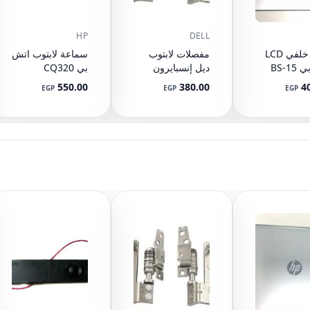
HP
DELL
غطاء خلفي LCD
مفصلات لابتوب
سماعة لابتوب اتش
اتش بي 15-BS
ديل إنسبايرون
بي CQ320
CQ321 CQ420
1525 1526
15-BW 15
550.00
380.00
4
EGP
EGP
EGP
لقطعة
GW345 GW346
510 CQ511
CQ515 515
L0343
CQ610 615 616
92489
مل)
610 615 620 621
625 VV09 VV10
605792-001