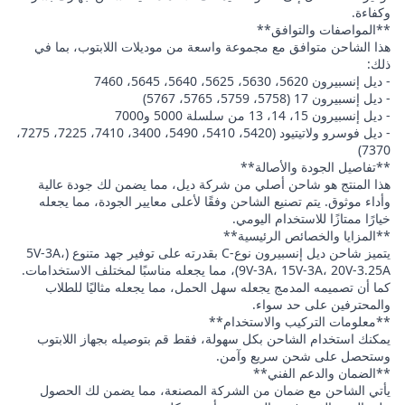
وكفاءة.
**المواصفات والتوافق**
هذا الشاحن متوافق مع مجموعة واسعة من موديلات اللابتوب، بما في
ذلك:
- ديل إنسبيرون 5620، 5630، 5625، 5640، 5645، 7460
- ديل إنسبيرون 17 (5758، 5759، 5765، 5767)
- ديل إنسبيرون 15، 14، 13 من سلسلة 5000 و7000
- ديل فوسرو ولاتيتيود (5420، 5410، 5490، 3400، 7410، 7225، 7275،
7370)
**تفاصيل الجودة والأصالة**
هذا المنتج هو شاحن أصلي من شركة ديل، مما يضمن لك جودة عالية
وأداء موثوق. يتم تصنيع الشاحن وفقًا لأعلى معايير الجودة، مما يجعله
خيارًا ممتازًا للاستخدام اليومي.
**المزايا والخصائص الرئيسية**
يتميز شاحن ديل إنسبيرون نوع-C بقدرته على توفير جهد متنوع (5V-3A،
9V-3A، 15V-3A، 20V-3.25A)، مما يجعله مناسبًا لمختلف الاستخدامات.
كما أن تصميمه المدمج يجعله سهل الحمل، مما يجعله مثاليًا للطلاب
والمحترفين على حد سواء.
**معلومات التركيب والاستخدام**
يمكنك استخدام الشاحن بكل سهولة، فقط قم بتوصيله بجهاز اللابتوب
وستحصل على شحن سريع وآمن.
**الضمان والدعم الفني**
يأتي الشاحن مع ضمان من الشركة المصنعة، مما يضمن لك الحصول