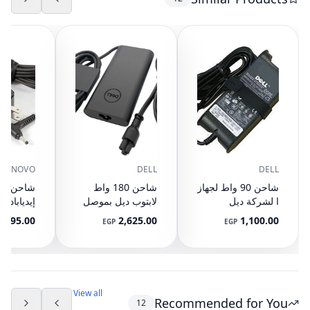
LENOVO
DELL
DELL
شاحن 90 واط لجهاز
شاحن 180 واط
شاحن لابت
ا لشركة ديل
لابتوب ديل بموصل
إنسبيرون 17R
7.4 مم - شاحن
1,295.00
2,625.00
1,100.00
EGP
EGP
N7110 N7010
دقيق 7680 7670
45 واط
7770 7780
5720 15 N5010
N5030 N5040
N5050 15 1564
15R 5537 15
View all
M5010 M5030
Recommended for You
12