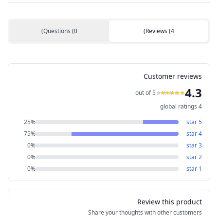
)
Questions
(
0
)
Reviews
(
4
Customer reviews
4.3
out of 5
global ratings
4
25
%
star
5
75
%
star
4
0
%
star
3
0
%
star
2
0
%
star
1
Review this product
Share your thoughts with other customers