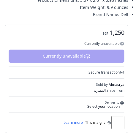
Product Dimensions
:
5.07 x 2.61 x 0.93 inches
Item Weight
:
9.9 ounces
Brand Name
:
Dell
1,250
EGP
Currently unavailable
Currently unavailable
Secure transaction
Sold by
Almasrya
Ships from
المصرية
Deliver to
Select your location
Learn more
This is a gift