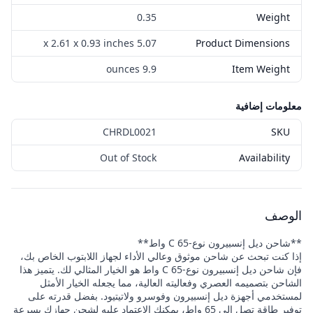
0.35
Weight
5.07 x 2.61 x 0.93 inches
Product Dimensions
9.9 ounces
Item Weight
معلومات إضافية
CHRDL0021
SKU
Out of Stock
Availability
الوصف
**شاحن ديل إنسبيرون نوع-C 65 واط**
إذا كنت تبحث عن شاحن موثوق وعالي الأداء لجهاز اللابتوب الخاص بك،
فإن شاحن ديل إنسبيرون نوع-C 65 واط هو الخيار المثالي لك. يتميز هذا
الشاحن بتصميمه العصري وفعاليته العالية، مما يجعله الخيار الأمثل
لمستخدمي أجهزة ديل إنسبيرون وفوسرو ولاتيتيود. بفضل قدرته على
توفير طاقة تصل إلى 65 واط، يمكنك الاعتماد عليه لشحن جهازك بسرعة