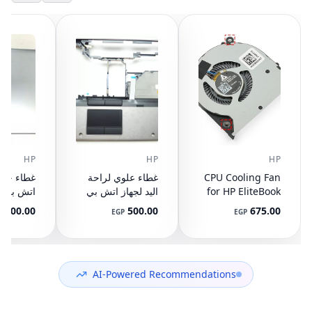
HP
HP
HP
CPU Cooling Fan
غطاء علوي لراحة
for HP EliteBook
اليد لجهاز اتش بي
745 G3 G4, 840
ايليت بوك 8440P
400.00
500.00
675.00
P
EGP
EGP
G3 G4, 848 G3
مع تاتش باد
ال
892-001
AM07D000420
G4, 821163-001,
NS65C00-14M16
594100-001
(مستعمل)
DC05V 0.50A
(مستعمل)
AI-Powered Recommendations