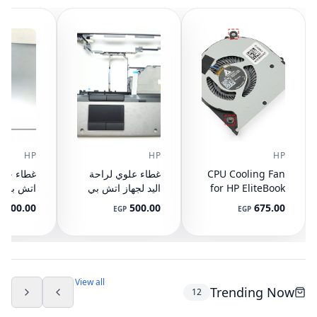
15
HP
HP
HP
CPU Cooling Fan
غطاء علوي لراحة
for HP EliteBook
اليد لجهاز اتش بي
745 G3 G4, 840
ايليت بوك 8440P
400.00
500.00
675.00
P
EGP
EGP
G3 G4, 848 G3
مع تاتش باد
ال
892-001
AM07D000420
G4, 821163-001,
NS65C00-14M16
594100-001
(مستعمل)
DC05V 0.50A
(مستعمل)
View all
Trending Now
12