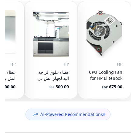
HP
HP
HP
CPU Cooling Fan
غطاء علوي لراحة
for HP EliteBook
اليد لجهاز اتش بي
745 G3 G4, 840
ايليت بوك 8440P
400.00
500.00
675.00
P
EGP
EGP
G3 G4, 848 G3
مع تاتش باد
ال
892-001
AM07D000420
G4, 821163-001,
NS65C00-14M16
594100-001
(مستعمل)
DC05V 0.50A
(مستعمل)
AI-Powered Recommendations