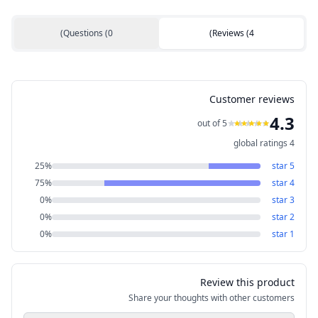
)
Questions
(
0
)
Reviews
(
4
Customer reviews
4.3
out of 5
global ratings
4
25
%
star
5
75
%
star
4
0
%
star
3
0
%
star
2
0
%
star
1
Review this product
Share your thoughts with other customers