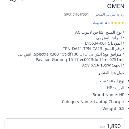
OMEN
زيارة
إتش بي
المتجر
|
:
SKU
شاحن لابتوب اتش بي 135 واط اتش بي Spectre x360 15t-df100 CTO، اتش بي بافيليون Gaming 15 17 ec0013dx 15-ec0751ms 19.5 فولت 6.9 أمبير L15534-001 TPN-DA11 TPN-CA13 محول OMEN
CHRHP004
4
التقييمات
• نوع المنتج: شاحن لابتوب AC
• البراند: اتش بي
• الموديل: L15534-001
• رقم المنتج: TPN-DA11 TPN-CA13
• متوافق مع: اتش بي Spectre x360 15t-df100 CTO، اتش بي
Pavilion Gaming 15 17 ec0013dx 15-ec0751ms
• الجهد: 9.5V 6.9A 135W
حول هذا العنصر
نوع المنتج
:
شاحن
البراند
:
HP
Brand Name
:
HP
Category Name
:
Laptop Charger
Weight
:
0.5
1,890
EGP