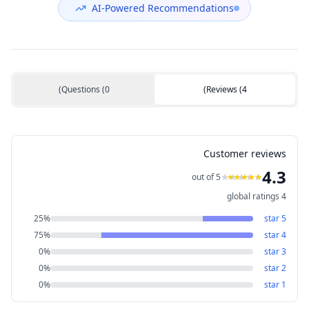
AI-Powered Recommendations
)
Questions
(
0
)
Reviews
(
4
Customer reviews
4.3
out of 5
global ratings
4
25
%
star
5
75
%
star
4
0
%
star
3
0
%
star
2
0
%
star
1