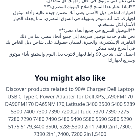
على دعم فني موثوق في حال واجهتك أي مشاكل.
**لماذا تختار هذا المنتج لإصلاح لابتوبك المصري؟**
اختيارك لشاحن ديل الأصلي يعني أنك تضمن جودة عالية وأداء موثوق
لجهازك. كما أنه متوفر بسهولة في السوق المصري، مما يجعله الخيار
الأمثل لكل مستخدم.
**التوصيل السريع في جميع أنحاء مصر:**
نحن نقدم خدمة توصيل سريعة إلى جميع أنحاء مصر، بما في ذلك
القاهرة، الإسكندرية، والجيزة، لضمان حصولك على شاحن ديل الخاص بك
في أسرع وقت ممكن.
احصل على شاحن 90 واط لجهاز لابتوب ديل اليوم واستمتع بأداء موثوق
وسريع لجهازك!
You might also like
Discover products related to
90W Charger Dell Laptop
USB C Type C Power Adapter for Dell XPS,LA90PM170
DA90PM170 DA65NM170,Latitude 3400 3500 5400 5289
5300 7400 7300 7390 7200Latitude 7370 7390 7275
7280 7290 7480 7490 5480 5490 5580 5590 5280 5290
5175 5179,3400,3500, 5289,5300 2in1,7400 2in1,7300,
7390 2in1,7400, 7200 2in1,5400