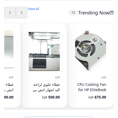
DC05V 0.50A
(مستعمل)
View all
Trending Now
12
HP
HP
HP
CPU Cooling Fan
غطاء علوي لراحة
for HP EliteBook
اليد لجهاز اتش بي
745 G3 G4, 840
ايليت بوك 8440P
400.00
500.00
675.00
P
EGP
EGP
G3 G4, 848 G3
مع تاتش باد
ال
892-001
AM07D000420
G4, 821163-001,
NS65C00-14M16
594100-001
(مستعمل)
DC05V 0.50A
(مستعمل)