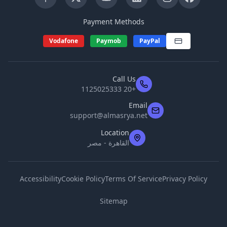
Payment Methods
Vodafone
Paymob
PayPal
Call Us
+20 1125025333
Email
support@almasrya.net
Location
القاهرة - مصر
Accessibility
Cookie Policy
Terms Of Service
Privacy Policy
Sitemap