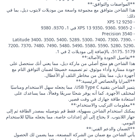
**المواصفات والتوافق:**
هذا الشاحن متوافق مع مجموعة واسعة من موديلات لابتوب ديل، بما في
ذلك:
- XPS 12 9250
- XPS 13 9350، 9360، 9365-2 في 1، 9370، 9380
- Precision 3540
- Latitude 3400، 3500، 5400، 5289، 5300، 7400، 7300، 7390،
7200، 7370، 7480، 7490، 5480، 5490، 5580، 5590، 5280، 5290،
5175، 5179، بالإضافة إلى موديلات 2 في 1.
**تفاصيل الجودة والأصالة:**
هذا الشاحن هو منتج أصلي من ماركة ديل، مما يعني أنك ستحصل على
جودة ممتازة وأداء موثوق. تم تصميمه خصيصًا لضمان التوافق التام مع
أجهزة ديل، مما يقلل من مخاطر التلف أو الأعطال.
**المزايا والخصائص الرئيسية:**
يتميز الشاحن بتقنية USB Type C، مما يجعله سهل الاستخدام ومناسبًا
لمختلف الأجهزة. كما أنه يوفر شحنًا سريعًا وفعالًا، مما يساعدك على
استعادة طاقة جهازك في وقت قصير.
**معلومات التركيب والاستخدام:**
يمكنك استخدام الشاحن بسهولة، فقط قم بتوصيله بمصدر الطاقة ثم إلى
جهاز اللابتوب. لا يحتاج إلى أي إعدادات خاصة، مما يجعله مثاليًا للاستخدام
اليومي.
**الضمان والدعم الفني:**
يأتي الشاحن مع ضمان من الشركة المصنعة، مما يضمن لك الحصول