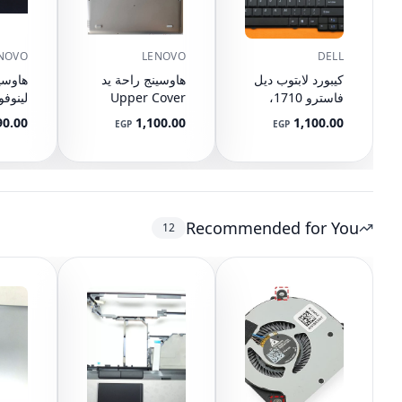
NOVO
LENOVO
DELL
كيبورد لابتوب ديل
هاوسينج راحة يد
هاوسي
فاسترو 1710،
Upper Cover
1720، PP36X،
Keyboard لينوفو
90.00
1,100.00
1,100.00
EGP
EGP
J485C باللون
ايدياباد 330S-15
15IBY
الأسود
330S-15IKB
4167
330S-15ISK
7000-15 ikb
Recommended for You
12