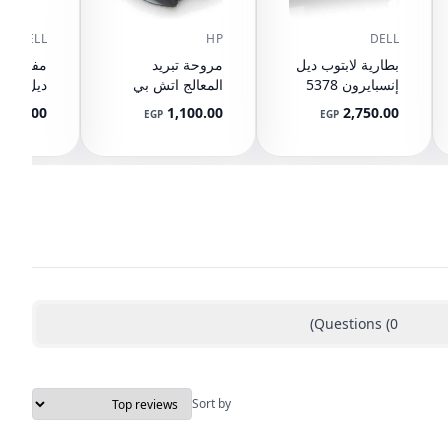
DELL
HP
DELL
بطارية لابتوب ديل
مروحة تبريد
مفصلات 
إنسبايرون 5378
المعالج اتش بي
5567 5568 5578
بافيليون 15-CX
0T32H5
380.00
1,100.00
2,750.00
EGP
EGP
L20335-001
5565 5570 7560
7570 7569 7579
13 7368 7378
7375 5379 17
5765 5767 5770
3CRH3 T2JX4
FC92N WDXOR
WDX0R
)
Questions
(
0
Sort by