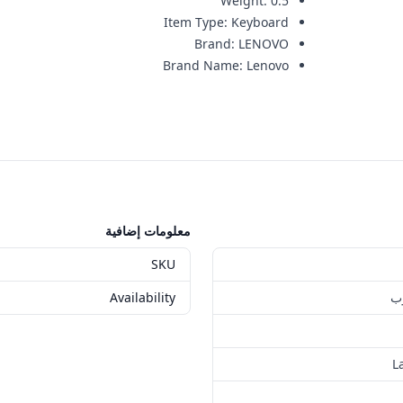
Weight
:
0.5
Item Type
:
Keyboard
Brand
:
LENOVO
Brand Name
:
Lenovo
معلومات إضافية
SKU
وب
Availability
L