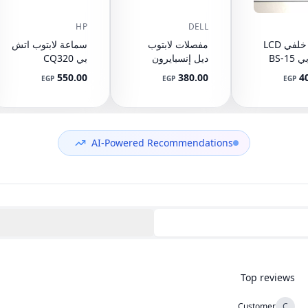
HP
DELL
غطاء خلفي LCD
مفصلات لابتوب
سماعة لابتوب اتش
اتش بي 15-BS
ديل إنسبايرون
بي CQ320
CQ321 CQ420
1525 1526
15-BW 15
550.00
380.00
4
EGP
EGP
EGP
لقطعة
GW345 GW346
510 CQ511
CQ515 515
L0343
CQ610 615 616
92489
مل)
610 615 620 621
625 VV09 VV10
AI-Powered Recommendations
605792-001
Top reviews
Customer
C