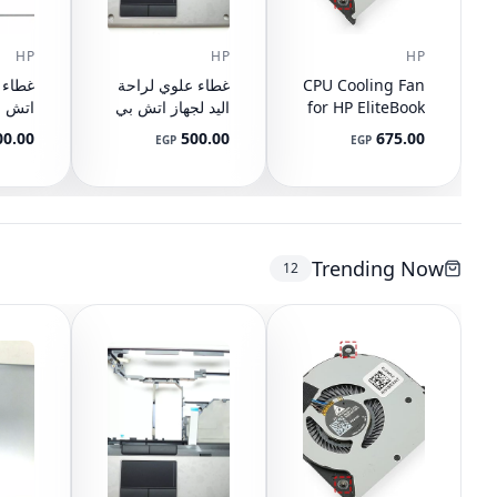
HP
HP
HP
CPU Cooling Fan
غطاء علوي لراحة
for HP EliteBook
اليد لجهاز اتش بي
745 G3 G4, 840
ايليت بوك 8440P
Q-BU
00.00
500.00
675.00
EGP
EGP
G3 G4, 848 G3
مع تاتش باد
رقم ا
9-001
AM07D000420
G4, 821163-001,
2-001
594100-001
NS65C00-14M16
DC05V 0.50A
(مستعمل)
(مستع
Trending Now
12