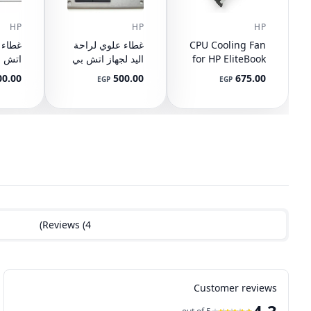
HP
HP
HP
CPU Cooling Fan
غطاء علوي لراحة
for HP EliteBook
اليد لجهاز اتش بي
745 G3 G4, 840
ايليت بوك 8440P
Q-BU
00.00
500.00
675.00
EGP
EGP
G3 G4, 848 G3
مع تاتش باد
رقم ا
9-001
AM07D000420
G4, 821163-001,
2-001
594100-001
NS65C00-14M16
DC05V 0.50A
(مستعمل)
(مستع
)
Reviews
(
4
Customer reviews