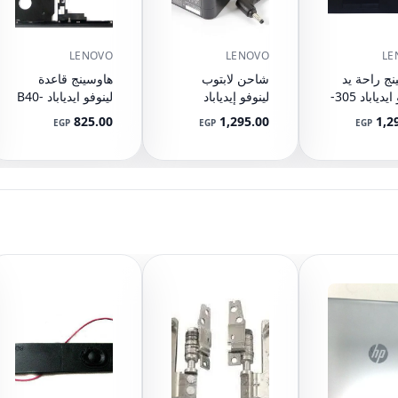
LENOVO
LENOVO
LE
نج راحة يد
شاحن لابتوب
هاوسينج قاعدة
لينوفو ايدياباد 305-
لينوفو إيدياباد
لينوفو ايدياباد B40-
70 Base Cover
330S-14IKB 20
15 305-15IBD
825.00
1,295.00
1,2
EGP
EGP
EGP
305-
فولت 2.25 أمبير
AP14I000900
5CB0K0
45 واط