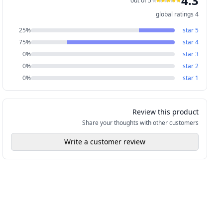
4.3
out of 5
global ratings
4
25
%
star
5
75
%
star
4
0
%
star
3
0
%
star
2
0
%
star
1
Review this product
Share your thoughts with other customers
Write a customer review