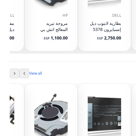
DELL
HP
DELL
بطارية لابتوب ديل
مروحة تبريد
مفصلات 
إنسبايرون 5378
المعالج اتش بي
5567 5568 5578
بافيليون 15-CX
0T32H5
380.00
1,100.00
2,750.00
EGP
EGP
L20335-001
5565 5570 7560
7570 7569 7579
13 7368 7378
7375 5379 17
5765 5767 5770
3CRH3 T2JX4
View all
FC92N WDXOR
WDX0R