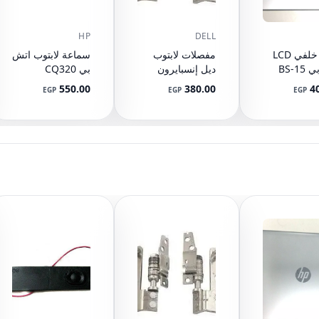
HP
DELL
غطاء خلفي LCD
مفصلات لابتوب
سماعة لابتوب اتش
اتش بي 15-BS
ديل إنسبايرون
بي CQ320
CQ321 CQ420
1525 1526
15-BW 15
550.00
380.00
4
EGP
EGP
EGP
لقطعة
GW345 GW346
510 CQ511
CQ515 515
L0343
CQ610 615 616
92489
مل)
610 615 620 621
625 VV09 VV10
605792-001