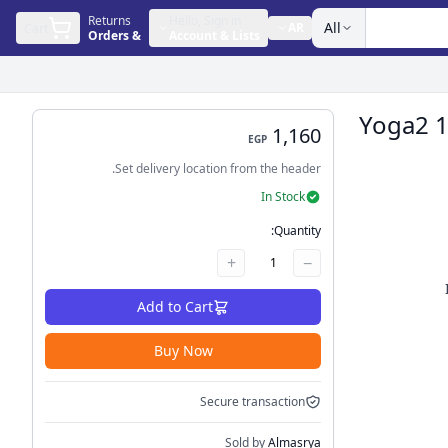
Returns
Hello, Sign in
All
AR
Cart
Orders
&
Account & Lists
بتوب لينوفو يوجا 2 11 Yoga2 11-
1,160
EGP
Set delivery location from the header.
In Stock
Quantity:
+
−
1
Add to Cart
Buy Now
Secure transaction
Sold by
Almasrya