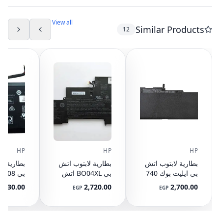
View all
Similar Products
12
HP
HP
HP
بطارية لابتوب اتش
بطارية لابتوب اتش
بطارية لا
بي ايليت بوك 740
بي BO04XL اتش
745 750 755 840
بي ايليت بوك 1020
7 FM08
2,730.00
2,720.00
2,700.00
EGP
EGP
3TX 17-
G1 M5U02PA
845 850 855 G1
G2 CM03XL
M0D62PA سلسلة
 HSTNN-
(7.4 فولت 36 واط
 HSTNN-