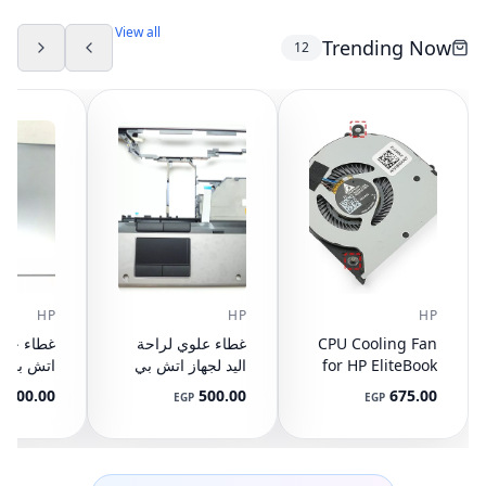
View all
Trending Now
12
HP
HP
HP
CPU Cooling Fan
غطاء علوي لراحة
for HP EliteBook
اليد لجهاز اتش بي
745 G3 G4, 840
ايليت بوك 8440P
400.00
500.00
675.00
P
EGP
EGP
G3 G4, 848 G3
مع تاتش باد
ال
892-001
AM07D000420
G4, 821163-001,
NS65C00-14M16
594100-001
(مستعمل)
DC05V 0.50A
(مستعمل)