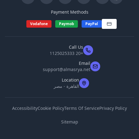
Payment Methods
Vodafone
Paymob
PayPal
Call Us
+20 1125025333
Email
support@almasrya.net
Location
القاهرة - مصر
Accessibility
Cookie Policy
Terms Of Service
Privacy Policy
Sitemap