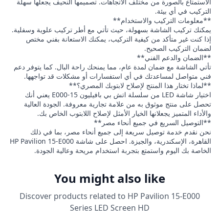
الاستمتاع بالصورة من مختلف الاتجاهات. تصميمها النحيف يجعلها سهلة
التركيب في أي بيئة.
**معلومات التركيب والاستخدام**
يمكنك تركيب الشاشة بسهولة، حيث تأتي مع أطر تركيب علوية وسفلية.
إذا كنت غير متأكد من كيفية التركيب، يمكنك الاستعانة بفني مختص
لضمان التركيب الصحيح.
**الضمان والدعم الفني**
تأتي الشاشة مع ضمان لمدة عام، مما يمنحك راحة البال. كما يتوفر دعم
فني متواصل لمساعدتك في أي استفسارات أو مشكلات قد تواجهها.
**لماذا تختار هذا المنتج لإصلاح لابتوبك المصري؟**
اختيار شاشة LED من سلسلة اتش بي بافيليون 15-E000 يعني أنك
تحصل على منتج موثوق به من علامة تجارية معروفة. الجودة العالية
والأداء المتميز يجعلانها الخيار الأمثل لإصلاح اللابتوب الخاص بك.
**التوصيل السريع في جميع أنحاء مصر**
نحن نقدم خدمة توصيل سريعة إلى جميع أنحاء مصر، بما في ذلك
القاهرة، الإسكندرية، والجيزة. احصل على شاشة HP Pavilion 15-E000
الخاصة بك اليوم واستمتع بتجربة استخدام مريحة وعالية الجودة.
You might also like
Discover products related to
HP Pavilion 15-E000
Series LED Screen HD