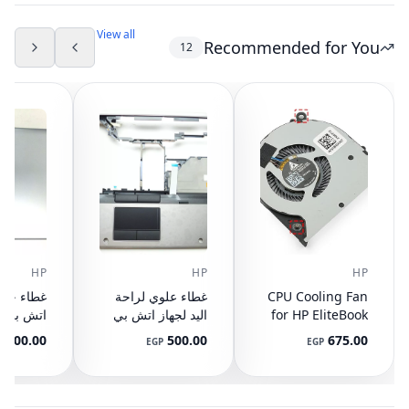
ساعي)
753-421
View all
Recommended for You
12
HP
HP
HP
CPU Cooling Fan
غطاء علوي لراحة
for HP EliteBook
اليد لجهاز اتش بي
745 G3 G4, 840
ايليت بوك 8440P
400.00
500.00
675.00
P
EGP
EGP
G3 G4, 848 G3
مع تاتش باد
ال
892-001
AM07D000420
G4, 821163-001,
NS65C00-14M16
594100-001
(مستعمل)
DC05V 0.50A
(مستعمل)