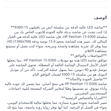
الوصف
**شاشة LED عالية الدقة من سلسلة اتش بي بافيليون 15-E000**
إذا كنت تبحث عن شاشة بديلة عالية الجودة للابتوب الخاص بك من
سلسلة HP Pavilion 15-E000، فإن شاشة LED عالية الدقة هي الخيار
المثالي لك. تتميز هذه الشاشة بحجم 15.6 بوصة ودقة HD (1366x768)،
مما يوفر لك تجربة مشاهدة واضحة ومريحة، سواء كنت تعمل أو تستمتع
بمشاهدة الأفلام.
**المواصفات والتوافق**
تتوافق شاشة LED هذه مع موديلات HP Pavilion 15-E000، مما يجعلها
الخيار الأمثل لاستبدال الشاشة التالفة أو المعطلة. تحتوي الشاشة على
موصل فيديو 40 دبوس، مما يسهل عملية التركيب. تأكد من أن موديل
لابتوبك هو من سلسلة 15-E000 لضمان التوافق التام.
**تفاصيل الجودة والأصالة**
شاشة HP Pavilion 15-E000 هي منتج أصلي، مما يضمن لك جودة عالية
وأداء موثوق. تم تصميمها وفقًا لمعايير الشركة المصنعة لتلبية احتياجات
المستخدمين المصريين.
**المزايا والخصائص الرئيسية**
تتميز الشاشة بجودة صورة ممتازة، مما يجعلها مثالية للاستخدام اليومي،
سواء في العمل أو الترفيه. كما أنها توفر زوايا رؤية واسعة، مما يتيح لك