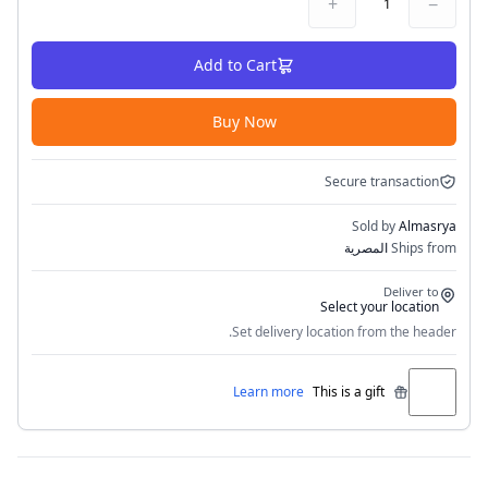
+
−
1
Add to Cart
Buy Now
Secure transaction
Sold by
Almasrya
Ships from
المصرية
Deliver to
Select your location
Set delivery location from the header.
Learn more
This is a gift