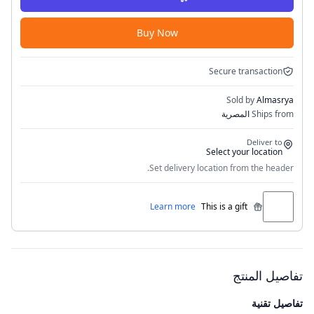
Buy Now
Secure transaction
Sold by
Almasrya
Ships from
المصرية
Deliver to
Select your location
Set delivery location from the header.
Learn more
This is a gift
تفاصيل المنتج
تفاصيل تقنية