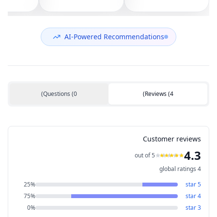
892-001
AM07D000420
G4, 821163-001,
NS65C00-14M16
594100-001
(مستعمل)
DC05V 0.50A
(مستعمل)
AI-Powered Recommendations
)
Questions
(
0
)
Reviews
(
4
Customer reviews
4.3
out of 5
global ratings
4
25
%
star
5
75
%
star
4
0
%
star
3