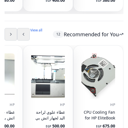
380.00
400.00
380.00
P
EGP
EGP
M323 L323 L332
HKGDC (مستعمل)
GW346
DD0TE1LC000
View all
Recommended for You
12
HP
HP
HP
CPU Cooling Fan
غطاء علوي لراحة
for HP EliteBook
اليد لجهاز اتش بي
745 G3 G4, 840
ايليت بوك 8440P
400.00
500.00
675.00
P
EGP
EGP