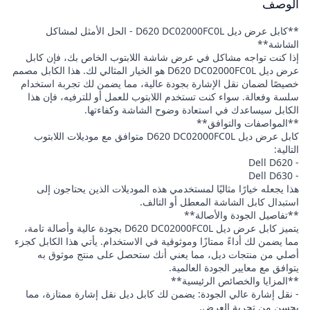
الوصف
**كابل عرض ديل D620 DC02000FC0L - الحل الأمثل لمشاكل
الشاشة**
إذا كنت تواجه مشاكل في عرض شاشة اللابتوب الخاص بك، فإن كابل
عرض ديل D620 DC02000FC0L هو الخيار المثالي لك. هذا الكابل مصمم
خصيصًا لضمان نقل الإشارة بجودة عالية، مما يضمن لك تجربة استخدام
سلسة وفعالة. سواء كنت تستخدم اللابتوب للعمل أو للترفيه، فإن هذا
الكابل سيساعدك في استعادة وضوح الشاشة وكفاءتها.
**المواصفات والتوافق**
كابل عرض ديل D620 DC02000FC0L متوافق مع موديلات اللابتوب
التالية:
- Dell D620
- Dell D630
هذا يجعله خيارًا مثاليًا لمستخدمي هذه الموديلات الذين يحتاجون إلى
استبدال كابل الشاشة المعطل أو التالف.
**تفاصيل الجودة والأصالة**
يتميز كابل عرض ديل D620 DC02000FC0L بجودة عالية وأصالة تامة،
مما يضمن لك أداءً ممتازًا وموثوقية في الاستخدام. يأتي هذا الكابل كجزء
أصلي من منتجات ديل، مما يعني أنك ستحصل على منتج موثوق به
يتوافق مع معايير الجودة العالمية.
**المزايا والخصائص الرئيسية**
- نقل إشارة عالي الجودة: يضمن لك كابل ديل نقل إشارة ممتازة، مما
يحسن من تجربة العرض.