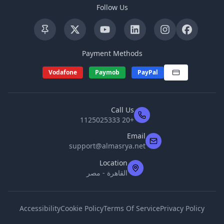
Follow Us
Payment Methods
Vodafone
Paymob
PayPal
Call Us
+20 1125025333
Email
support@almasrya.net
Location
القاهرة - مصر
Accessibility
Cookie Policy
Terms Of Service
Privacy Policy