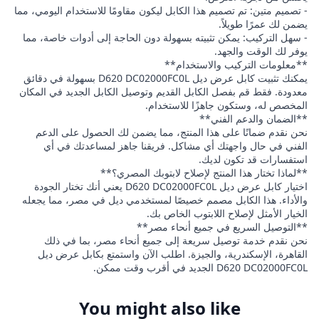
- تصميم متين: تم تصميم هذا الكابل ليكون مقاومًا للاستخدام اليومي، مما
يضمن لك عمرًا طويلاً.
- سهل التركيب: يمكن تثبيته بسهولة دون الحاجة إلى أدوات خاصة، مما
يوفر لك الوقت والجهد.
**معلومات التركيب والاستخدام**
يمكنك تثبيت كابل عرض ديل D620 DC02000FC0L بسهولة في دقائق
معدودة. فقط قم بفصل الكابل القديم وتوصيل الكابل الجديد في المكان
المخصص له، وستكون جاهزًا للاستخدام.
**الضمان والدعم الفني**
نحن نقدم ضمانًا على هذا المنتج، مما يضمن لك الحصول على الدعم
الفني في حال واجهتك أي مشاكل. فريقنا جاهز لمساعدتك في أي
استفسارات قد تكون لديك.
**لماذا تختار هذا المنتج لإصلاح لابتوبك المصري؟**
اختيار كابل عرض ديل D620 DC02000FC0L يعني أنك تختار الجودة
والأداء. هذا الكابل مصمم خصيصًا لمستخدمي ديل في مصر، مما يجعله
الخيار الأمثل لإصلاح اللابتوب الخاص بك.
**التوصيل السريع في جميع أنحاء مصر**
نحن نقدم خدمة توصيل سريعة إلى جميع أنحاء مصر، بما في ذلك
القاهرة، الإسكندرية، والجيزة. اطلب الآن واستمتع بكابل عرض ديل
D620 DC02000FC0L الجديد في أقرب وقت ممكن.
You might also like