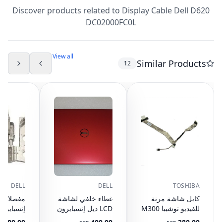
Discover products related to
Display Cable Dell D620
DC02000FC0L
View all
Similar Products
12
DELL
DELL
TOSHIBA
كابل شاشة مرنة
غطاء خلفي لشاشة
مفصلات ل
للفيديو توشيبا M300
LCD ديل إنسبايرون
M305 L310 L311
1545 باللون الأحمر
W345