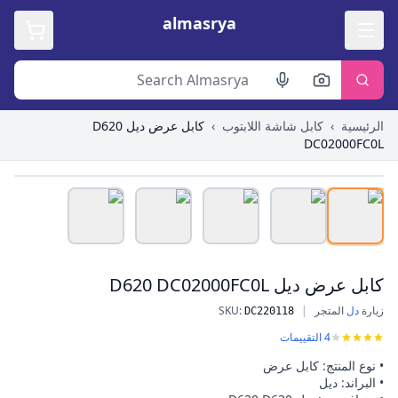
almasrya
الرئيسية
›
كابل شاشة اللابتوب
›
كابل عرض ديل D620
DC02000FC0L
Roll over image to zoom in
كابل عرض ديل D620 DC02000FC0L
زيارة
دل
المتجر
|
:
SKU
كابل عرض ديل D620 DC02000FC0L
DC220118
4
التقييمات
• نوع المنتج: كابل عرض
• البراند: ديل