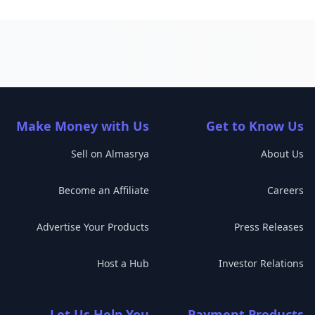
Make Money with Us
Get to Know Us
Sell on Almasrya
About Us
Become an Affiliate
Careers
Advertise Your Products
Press Releases
Host a Hub
Investor Relations
Let Us Help You
Payment Products