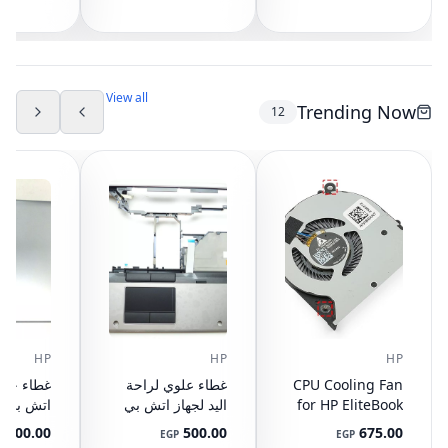
G3 G4, 848 G3
مع تاتش باد
ال
892-001
AM07D000420
G4, 821163-001,
NS65C00-14M16
594100-001
(مستعمل)
DC05V 0.50A
(مستعمل)
View all
Trending Now
12
HP
HP
HP
CPU Cooling Fan
غطاء علوي لراحة
for HP EliteBook
اليد لجهاز اتش بي
745 G3 G4, 840
ايليت بوك 8440P
400.00
500.00
675.00
P
EGP
EGP
G3 G4, 848 G3
مع تاتش باد
ال