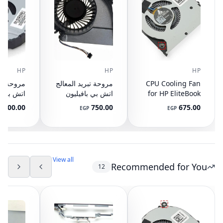
HP
HP
HP
CPU Cooling Fan
مروحة تبريد المعالج
مروحة تبر
for HP EliteBook
اتش بي بافيليون
اتش بي با
15-CX L20335-001
15-E 17-E
745 G3 G4, 840
1,100.00
750.00
675.00
EGP
EGP
DFS501105PR0T
G3 G4, 848 G3
G4, 821163-001,
NS65C00-14M16
DC05V 0.50A
View all
Recommended for You
12