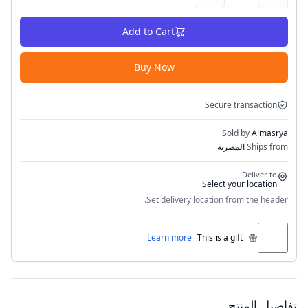
Add to Cart
Buy Now
Secure transaction
Sold by
Almasrya
Ships from
المصرية
Deliver to
Select your location
Set delivery location from the header.
Learn more
This is a gift
تفاصيل المنتج