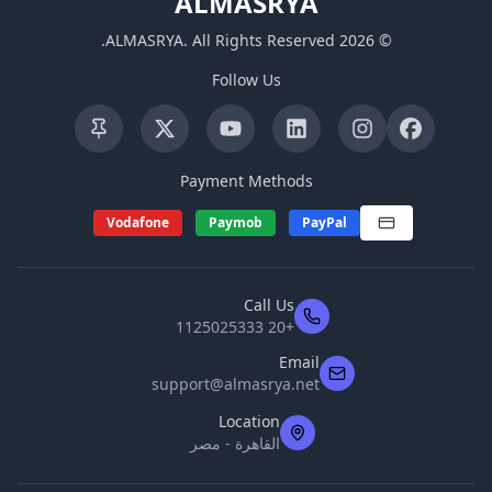
ALMASRYA
.
ALMASRYA
.
All Rights Reserved
2026
©
Follow Us
Payment Methods
Vodafone
Paymob
PayPal
Call Us
+20 1125025333
Email
support@almasrya.net
Location
القاهرة - مصر