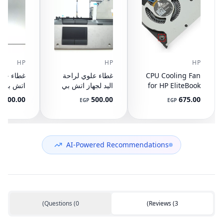
HP
HP
HP
CPU Cooling Fan
غطاء علوي لراحة
for HP EliteBook
اليد لجهاز اتش بي
745 G3 G4, 840
ايليت بوك 8440P
400.00
500.00
675.00
P
EGP
EGP
G3 G4, 848 G3
مع تاتش باد
ال
892-001
AM07D000420
G4, 821163-001,
NS65C00-14M16
594100-001
(مستعمل)
DC05V 0.50A
(مستعمل)
AI-Powered Recommendations
)
Questions
(
0
)
Reviews
(
3