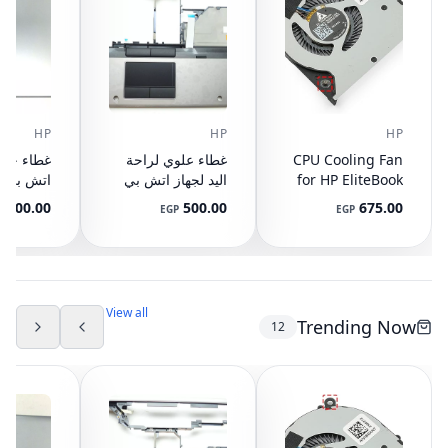
HP
HP
HP
CPU Cooling Fan
غطاء علوي لراحة
for HP EliteBook
اليد لجهاز اتش بي
745 G3 G4, 840
ايليت بوك 8440P
400.00
500.00
675.00
P
EGP
EGP
G3 G4, 848 G3
مع تاتش باد
ال
892-001
AM07D000420
G4, 821163-001,
NS65C00-14M16
594100-001
(مستعمل)
DC05V 0.50A
(مستعمل)
View all
Trending Now
12