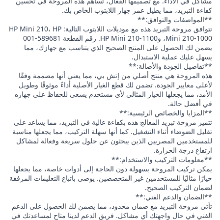
مشاكل في الأداء. مع تصميمها الفعال، تساهم هذه المروحة في تحسين
كفاءة التبريد، مما يطيل عمر جهاز اللابتوب الخاص بك.
**المواصفات والتوافق:**
تتوافق مروحة التبريد هذه مع موديلات اللابتوب التالية: HP Mini 210، HP
Mini 210-1000، وHP Mini 210-1100. رقم القطعة 589681-001
يضمن لك الحصول على المنتج الصحيح الذي يتناسب مع جهازك، مما
يسهل عليك عملية الاستبدال.
**تفاصيل الجودة والأصالة:**
هذه المروحة هي منتج أصلي من إتش بي، مما يعني أنها مصممة وفقًا
لأعلى معايير الجودة. تضمن لك قطع الغيار الأصلية أداءً موثوقًا وطويل
الأمد، مما يجعلها الخيار المثالي لأي مستخدم يسعى للحفاظ على جهازه
في أفضل حالة.
**المزايا والخصائص الرئيسية:**
تتميز مروحة تبريد المعالج هذه بكفاءة عالية في التبريد، مما يساعد على
تقليل الضوضاء أثناء التشغيل. كما أنها سهلة التركيب، مما يجعلها مناسبة
للمستخدمين المصريين الذين يبحثون عن حلول سريعة وفعالة لمشاكل
ارتفاع درجة الحرارة.
**معلومات التركيب والاستخدام:**
يمكن تركيب المروحة بسهولة دون الحاجة إلى أدوات خاصة، مما يجعلها
خيارًا مثاليًا للمستخدمين غير المتخصصين. يوصى باتباع التعليمات المرفقة
لضمان التركيب الصحيح.
**الضمان والدعم الفني:**
تأتي مروحة التبريد مع ضمان محدود، مما يضمن لك الحصول على الدعم
الفني في حال واجهتك أي مشاكل. فريق الدعم لدينا متاح لمساعدتك في