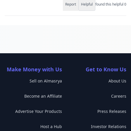
Report
Helpful
found this helpful
0
Make Money with Us
Get to Know Us
Sell on Almasrya
About Us
Become an Affiliate
Careers
Advertise Your Products
Press Releases
Host a Hub
Investor Relations