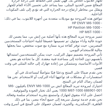
لجهاز اللابتوب الخاص بك. فهي تعمل على الحفاظ على درجة حرارة
المعالج ضمن الحدود المثلى، مما يساعد على تحسين الأداء العام للجهاز
ويقلل من مخاطر ارتفاع درجة الحرارة التي قد تؤدي إلى تلف المكونات
الداخلية.
تتوافق هذه المروحة مع موديلات متعددة من أجهزة اللابتوب، بما في ذلك:
- HP ENVY M6-1000
- HP Pavilion M6-1000
- HP M6T-1000
تتميز مروحة تبريد المعالج هذه بأنها أصلية من إتش بي، مما يضمن لك
جودة عالية وأداء موثوق. تم تصميمها خصيصًا لتلبية احتياجات المستخدمين
المصريين، حيث توفر كفاءة تبريد ممتازة مع صوت منخفض، مما يجعلها
مثالية للاستخدام اليومي.
تأتي المروحة بتصميم سهل التركيب، حيث يمكن للمستخدمين استبدالها
بأنفسهم دون الحاجة إلى مساعدة فنية معقدة. كل ما تحتاجه هو بعض
الأدوات الأساسية، وستتمكن من إعادة جهازك إلى حالته المثلى في وقت
قصير.
نحن نقدم ضمانًا على المنتج ودعمًا فنيًا متواصلًا لمساعدتك في أي
استفسارات أو مشكلات قد تواجهها أثناء التركيب أو الاستخدام. نحن هنا
لضمان رضاك التام عن المنتج.
اختيارك لمروحة تبريد المعالج اتش بي ENVY M6-1000 بافيليون M6-
1000 M6T-1000 686901-001 يعني أنك تختار الجودة والموثوقية.
احصل على أداء متفوق لجهازك واستمتع بتجربة استخدام سلسة وفعالة.
نحن نقدم خدمة توصيل سريعة إلى جميع أنحاء مصر، بما في ذلك
القاهرة، الإسكندرية، والجيزة، لضمان حصولك على المنتج في أسرع وقت