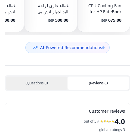
CPU Cooling Fan
غطاء علوي لراحة
for HP EliteBook
اليد لجهاز اتش بي
745 G3 G4, 840
ايليت بوك 8440P
400.00
500.00
675.00
P
EGP
EGP
G3 G4, 848 G3
مع تاتش باد
ال
892-001
AM07D000420
G4, 821163-001,
NS65C00-14M16
594100-001
(مستعمل)
DC05V 0.50A
(مستعمل)
AI-Powered Recommendations
)
Questions
(
0
)
Reviews
(
3
Customer reviews
4.0
out of 5
global ratings
3