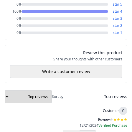
0
%
star
5
100
%
star
4
0
%
star
3
0
%
star
2
0
%
star
1
Review this product
Share your thoughts with other customers
Write a customer review
Top reviews
Sort by
Customer
C
Review
12/21/2024
Verified Purchase