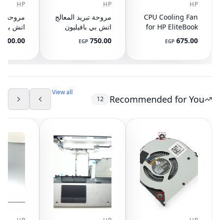
HP
HP
HP
CPU Cooling Fan
مروحة تبريد المعالج
مروحة تبر
for HP EliteBook
اتش بي بافيليون
اتش بي با
15-CX L20335-001
15-E 17-E
745 G3 G4, 840
1,100.00
750.00
675.00
EGP
EGP
DFS501105PR0T
G3 G4, 848 G3
G4, 821163-001,
NS65C00-14M16
DC05V 0.50A
View all
Recommended for You
12