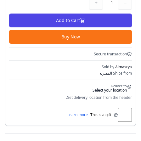
+
−
1
Add to Cart
Buy Now
Secure transaction
Sold by
Almasrya
Ships from
المصرية
Deliver to
Select your location
Set delivery location from the header.
Learn more
This is a gift