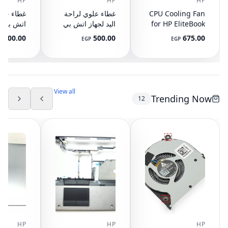
HP
HP
HP
CPU Cooling Fan
غطاء علوي لراحة
for HP EliteBook
اليد لجهاز اتش بي
745 G3 G4, 840
ايليت بوك 8440P
400.00
500.00
675.00
P
EGP
EGP
G3 G4, 848 G3
مع تاتش باد
ال
892-001
AM07D000420
G4, 821163-001,
NS65C00-14M16
594100-001
(مستعمل)
DC05V 0.50A
(مستعمل)
View all
Trending Now
12
HP
HP
HP