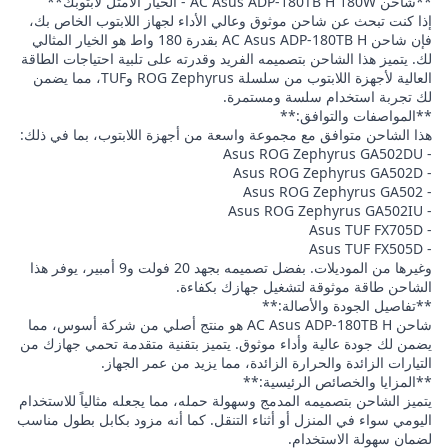
**شاحن AC Asus ADP-180TB H 180W - الخيار الأمثل لابتوبك**
إذا كنت تبحث عن شاحن موثوق وعالي الأداء لجهاز اللابتوب الخاص بك،
فإن شاحن AC Asus ADP-180TB H بقدرة 180 واط هو الخيار المثالي
لك. يتميز هذا الشاحن بتصميمه الفريد وقدرته على تلبية احتياجات الطاقة
العالية لأجهزة اللابتوب من سلسلة ROG Zephyrus وTUF، مما يضمن
لك تجربة استخدام سلسة ومستمرة.
**المواصفات والتوافق:**
هذا الشاحن متوافق مع مجموعة واسعة من أجهزة اللابتوب، بما في ذلك:
- Asus ROG Zephyrus GA502DU
- Asus ROG Zephyrus GA502D
- Asus ROG Zephyrus GA502
- Asus ROG Zephyrus GA502IU
- Asus TUF FX705D
- Asus TUF FX505D
وغيرها من الموديلات. بفضل تصميمه بجهد 20 فولت و9 أمبير، يوفر هذا
الشاحن طاقة موثوقة لتشغيل جهازك بكفاءة.
**تفاصيل الجودة والأصالة:**
شاحن AC Asus ADP-180TB H هو منتج أصلي من شركة أسوس، مما
يضمن لك جودة عالية وأداء موثوق. يتميز بتقنية متقدمة تحمي جهازك من
التيارات الزائدة والحرارة الزائدة، مما يزيد من عمر الجهاز.
**المزايا والخصائص الرئيسية:**
يتميز الشاحن بتصميمه المدمج وسهولة حمله، مما يجعله مثالياً للاستخدام
اليومي سواء في المنزل أو أثناء التنقل. كما أنه مزود بكابل بطول مناسب
لضمان سهولة الاستخدام.