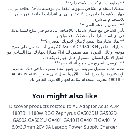
**معلومات التركيب والاستخدام:**
يمكنك استخدام الشاحن بسهولة، فقط قم بتوصيله بمأخذ الطاقة ثم إلى
جهاز اللابتوب الخاص بك. لا تحتاج إلى أي إعدادات إضافية، فهو جاهز
للاستخدام مباشرة.
**الضمان والدعم الفني:**
يأتي الشاحن مع ضمان شامل، بالإضافة إلى دعم فني متاح لمساعدتك
في أي استفسارات أو مشكلات قد تواجهها.
**لماذا تختار هذا المنتج لإصلاح لابتوبك المصري؟**
اختيارك لشاحن AC Asus ADP-180TB H يعني أنك تحصل على منتج
موثوق وعالي الجودة، مما يضمن لك أداءً ممتازًا لجهازك. هذا الشاحن هو
الخيار الأمثل لضمان استمرار عمل جهازك بكفاءة.
**التوصيل السريع في جميع أنحاء مصر:**
نقدم خدمة توصيل سريعة إلى جميع أنحاء مصر، بما في ذلك القاهرة،
الإسكندرية، والجيزة. اطلب الآن واحصل على شاحن AC Asus ADP-
180TB H لتجربة استخدام مثالية لجهاز اللابتوب الخاص بك.
You might also like
Discover products related to
AC Adapter Asus ADP-
180TB H 180W ROG Zephyrus GA502DU GA502D
GA502 GA502IU GA401 GA401I GA401II GA401 V
6.0x3.7mm 20V 9A Laptop Power Supply Charger