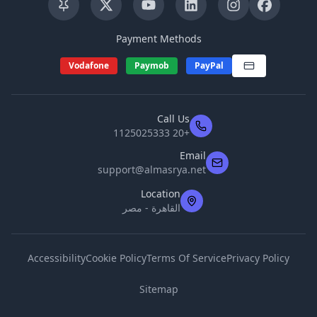
Payment Methods
Vodafone
Paymob
PayPal
Call Us
+20 1125025333
Email
support@almasrya.net
Location
القاهرة - مصر
Accessibility
Cookie Policy
Terms Of Service
Privacy Policy
Sitemap