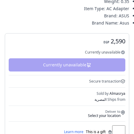
Weight
:
0.35
Item Type
:
AC Adapter
Brand
:
ASUS
Brand Name
:
Asus
2,590
EGP
Currently unavailable
Currently unavailable
Secure transaction
Sold by
Almasrya
Ships from
المصرية
Deliver to
Select your location
Learn more
This is a gift