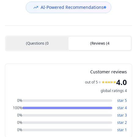
DC05V 0.50A
(مستعمل)
AI-Powered Recommendations
)
Questions
(
0
)
Reviews
(
4
Customer reviews
4.0
out of 5
global ratings
4
0
%
star
5
100
%
star
4
0
%
star
3
0
%
star
2
0
%
star
1