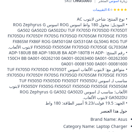
زيارة
أسوس
المتجر
|
:
SKU
شاحن AC Asus ADP-180TB H 180W ROG Zephyrus GA502DU GA502D GA502 GA502IU GA401 GA401I GA401II GA401 V 6.0x3.7mm 20V 9A لشاحن لابتوب
CHRASU003
4
التقييمات
• نوع المنتج: شاحن لابتوب AC
• الموديل: محول 180 واط اسوس ROG اسوس ROG Zephyrus G
GA502 GA502D GA502DU TUF FX705D FX705DD FX705DT
FX705DU FX705DY FX705G FX705GD FX705GM FX705GE FX705
FX86SM FX86F ROG GM501GM GX531GM GL504G ROG TUF
FX505GD FX505GM FX705GD FX705GE GL703GM لابتوب الألعاب.
• رقم المنتج: ADP-180UB BB ADP-180UB BA ADP-180TB H ADP-
150CH BB 0A001-00262100 0A001-00263400 0A001-00262300
0A001-00081500 0A001-00081600
• متوافق مع: لابتوب الألعاب اسوس TUF FX705D FX705DD FX705DT
FX705DU FX705DY FX705G FX705GD FX705GM FX705GE FX705؛
مناسب لـ اسوس TUF FX505D FX505DD FX505DT FX505DU
FX505DY FX505G FX505GT FX505GD FX505GE FX505GM لابتوب
الألعاب؛ مناسب لـ اسوس ROG Zephyrus G GA502 GA502D
GA502DU لابتوب الألعاب.
• الجهد: 19.5 فولت/9.23 أمبير الطاقة: 180 واط
حول هذا العنصر
Brand Name
:
Asus
Category Name
:
Laptop Charger