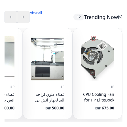
DC05V 0.50A
(مستعمل)
View all
Trending Now
12
HP
HP
HP
CPU Cooling Fan
غطاء علوي لراحة
for HP EliteBook
اليد لجهاز اتش بي
745 G3 G4, 840
ايليت بوك 8440P
400.00
500.00
675.00
P
EGP
EGP
G3 G4, 848 G3
مع تاتش باد
ال
892-001
AM07D000420
G4, 821163-001,
NS65C00-14M16
594100-001
(مستعمل)