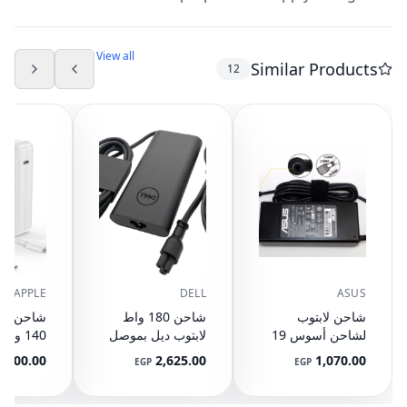
View all
Similar Products
12
APPLE
DELL
ASUS
شاحن لابتوب
شاحن 180 واط
لشاحن أسوس 19
لابتوب ديل بموصل
140 وا
فولت 4.74 أمبير -
7.4 مم - شاحن
2,900.00
2,625.00
1,070.00
EGP
EGP
90 واط
دقيق 7680 7670
شاحن للك
7770 7780
المحمول