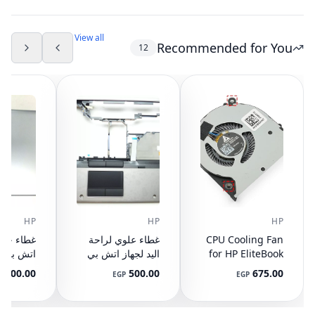
سريع لجه
و
View all
Recommended for You
12
بوك إير M1 M2 M3
HP
HP
HP
CPU Cooling Fan
غطاء علوي لراحة
for HP EliteBook
اليد لجهاز اتش بي
745 G3 G4, 840
ايليت بوك 8440P
400.00
500.00
675.00
P
EGP
EGP
G3 G4, 848 G3
مع تاتش باد
ال
892-001
AM07D000420
G4, 821163-001,
NS65C00-14M16
594100-001
(مستعمل)